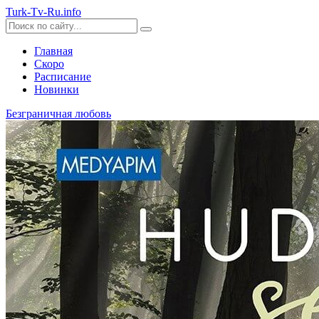
Turk-
Tv
-Ru
.info
Главная
Скоро
Расписание
Новинки
Безграничная любовь