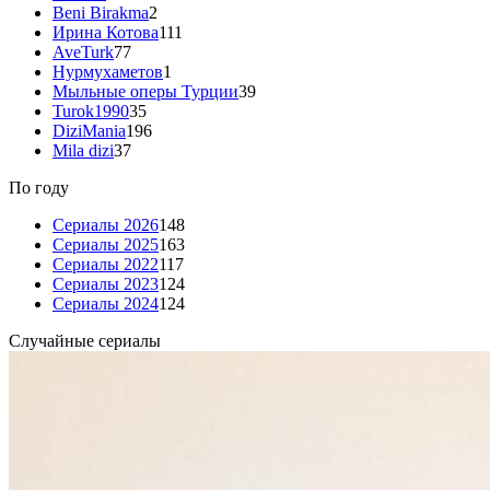
Beni Birakma
2
Ирина Котова
111
AveTurk
77
Нурмухаметов
1
Мыльные оперы Турции
39
Turok1990
35
DiziMania
196
Mila dizi
37
По году
Сериалы 2026
148
Сериалы 2025
163
Сериалы 2022
117
Сериалы 2023
124
Сериалы 2024
124
Случайные сериалы