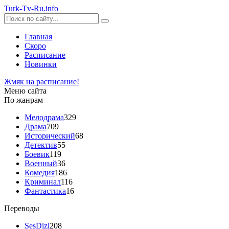
Turk-
Tv
-Ru
.info
Главная
Скоро
Расписание
Новинки
Жмяк на расписание!
Меню сайта
По жанрам
Мелодрама
329
Драма
709
Исторический
68
Детектив
55
Боевик
119
Военный
36
Комедия
186
Криминал
116
Фантастика
16
Переводы
SesDizi
208