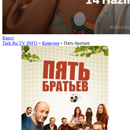
Квест
Turk Ru TV INFO
»
Комедия
» Пять братьев