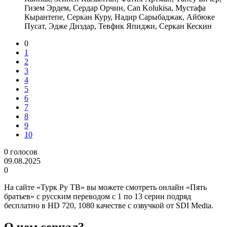
Гизем Эрдем, Сердар Орчин, Can Kolukisa, Мустафа
Кырантепе, Серкан Куру, Надир Сарыбаджак, Айбюке
Пусат, Эдже Диздар, Тевфик Япиджи, Серкан Кескин
0
1
2
3
4
5
6
7
8
9
10
0
голосов
09.08.2025
0
На сайте «Турк Ру ТВ» вы можете смотреть онлайн «Пять
братьев» с русским переводом с 1 по 13 серии подряд
бесплатно в HD 720, 1080 качестве с озвучкой от SDI Media.
О чем сериал?