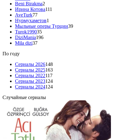
Beni Birakma
2
Ирина Котова
111
AveTurk
77
Нурмухаметов
1
Мыльные оперы Турции
39
Turok1990
35
DiziMania
196
Mila dizi
37
По году
Сериалы 2026
148
Сериалы 2025
163
Сериалы 2022
117
Сериалы 2023
124
Сериалы 2024
124
Случайные сериалы