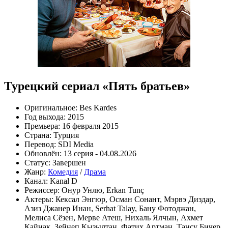
Турецкий сериал «Пять братьев»
Оригинальное:
Bes Kardes
Год выхода:
2015
Премьера:
16 февраля 2015
Страна:
Турция
Перевод:
SDI Media
Обновлён:
13 серия - 04.08.2026
Статус:
Завершен
Жанр:
Комедия
/
Драма
Канал:
Kanal D
Режиссер:
Онур Унлю, Erkan Tunç
Актеры:
Кексал Энгюр, Осман Сонант, Мэрвэ Диздар,
Азиз Джанер Инан, Serhat Talay, Бану Фотоджан,
Мелиса Сёзен, Мерве Атеш, Нихаль Ялчын, Ахмет
Кайнак, Зейнеп Кызылтан, Фатих Артман, Тансу Бичер,