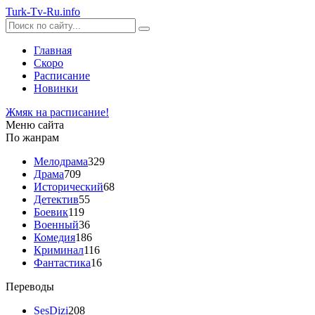
Turk-
Tv
-Ru
.info
Главная
Скоро
Расписание
Новинки
Жмяк на расписание!
Меню сайта
По жанрам
Мелодрама
329
Драма
709
Исторический
68
Детектив
55
Боевик
119
Военный
36
Комедия
186
Криминал
116
Фантастика
16
Переводы
SesDizi
208