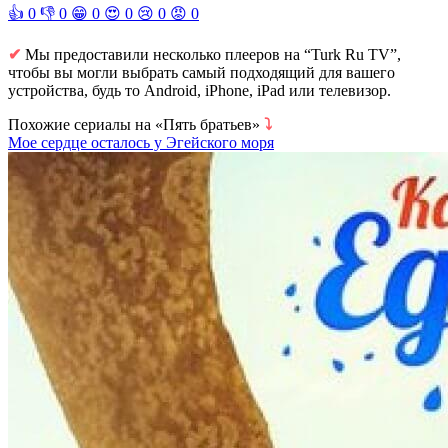
👍
0
👎
0
😁
0
😍
0
😢
0
😡
0
✔
Мы предоставили несколько плееров на “Turk Ru TV”,
чтобы вы могли выбрать самый подходящий для вашего
устройства, будь то Android, iPhone, iPad или телевизор.
Похожие сериалы на «Пять братьев»
⤵
Мое сердце осталось у Эгейского моря