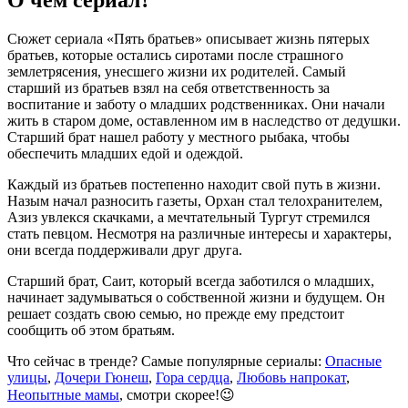
Сюжет сериала «Пять братьев» описывает жизнь пятерых
братьев, которые остались сиротами после страшного
землетрясения, унесшего жизни их родителей. Самый
старший из братьев взял на себя ответственность за
воспитание и заботу о младших родственниках. Они начали
жить в старом доме, оставленном им в наследство от дедушки.
Старший брат нашел работу у местного рыбака, чтобы
обеспечить младших едой и одеждой.
Каждый из братьев постепенно находит свой путь в жизни.
Назым начал разносить газеты, Орхан стал телохранителем,
Азиз увлекся скачками, а мечтательный Тургут стремился
стать певцом. Несмотря на различные интересы и характеры,
они всегда поддерживали друг друга.
Старший брат, Саит, который всегда заботился о младших,
начинает задумываться о собственной жизни и будущем. Он
решает создать свою семью, но прежде ему предстоит
сообщить об этом братьям.
Что сейчас в тренде? Самые популярные сериалы:
Опасные
улицы
,
Дочери Гюнеш
,
Гора сердца
,
Любовь напрокат
,
Неопытные мамы
, смотри скорее!😉