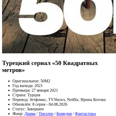
Турецкий сериал «50 Квадратных
метров»
Оригинальное:
50M2
Год выхода:
2021
Премьера:
27 января 2021
Страна:
Турция
Перевод:
Зетфликс, TVShows, Netflix, Ирина Котова
Обновлён:
8 серия - 04.08.2026
Статус:
Завершен
Жанр:
Драма
/
Триллер
/
Комедия
/
Фантастика