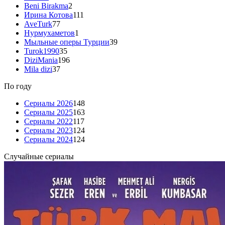
Beni Birakma
2
Ирина Котова
111
AveTurk
77
Нурмухаметов
1
Мыльные оперы Турции
39
Turok1990
35
DiziMania
196
Mila dizi
37
По году
Сериалы 2026
148
Сериалы 2025
163
Сериалы 2022
117
Сериалы 2023
124
Сериалы 2024
124
Случайные сериалы