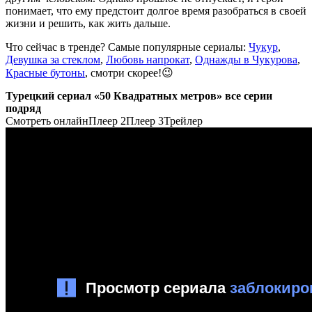
понимает, что ему предстоит долгое время разобраться в своей
жизни и решить, как жить дальше.
Что сейчас в тренде? Самые популярные сериалы:
Чукур
,
Девушка за стеклом
,
Любовь напрокат
,
Однажды в Чукурова
,
Красные бутоны
, смотри скорее!😉
Турецкий сериал «50 Квадратных метров» все серии
подряд
Смотреть онлайн
Плеер 2
Плеер 3
Трейлер