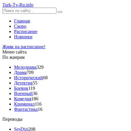
Turk-
Tv
-Ru
.info
Главная
Скоро
Расписание
Новинки
Жмяк на расписание!
Меню сайта
По жанрам
Мелодрама
329
Драма
709
Исторический
68
Детектив
55
Боевик
119
Военный
36
Комедия
186
Криминал
116
Фантастика
16
Переводы
SesDizi
208