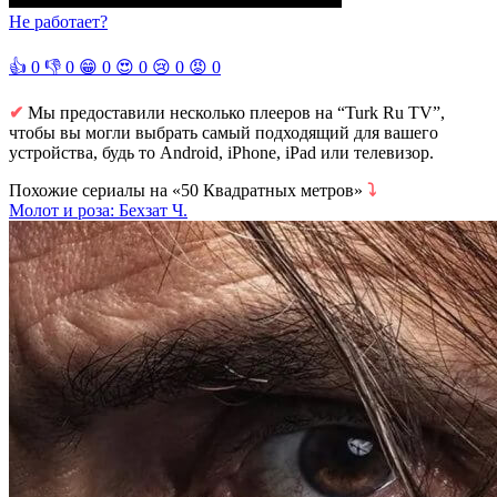
Не работает?
👍
0
👎
0
😁
0
😍
0
😢
0
😡
0
✔
Мы предоставили несколько плееров на “Turk Ru TV”,
чтобы вы могли выбрать самый подходящий для вашего
устройства, будь то Android, iPhone, iPad или телевизор.
Похожие сериалы на «50 Квадратных метров»
⤵
Молот и роза: Бехзат Ч.