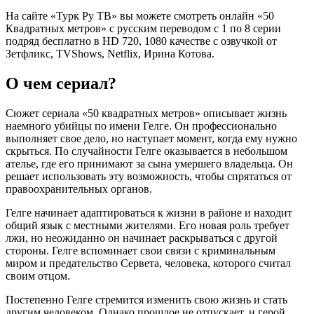
На сайте «Турк Ру ТВ» вы можете смотреть онлайн «50
Квадратных метров» с русским переводом с 1 по 8 серии
подряд бесплатно в HD 720, 1080 качестве с озвучкой от
Зетфликс, TVShows, Netflix, Ирина Котова.
О чем сериал?
Сюжет сериала «50 квадратных метров» описывает жизнь
наемного убийцы по имени Гелге. Он профессионально
выполняет свое дело, но наступает момент, когда ему нужно
скрыться. По случайности Гелге оказывается в небольшом
ателье, где его принимают за сына умершего владельца. Он
решает использовать эту возможность, чтобы спрятаться от
правоохранительных органов.
Гелге начинает адаптироваться к жизни в районе и находит
общий язык с местными жителями. Его новая роль требует
лжи, но неожиданно он начинает раскрываться с другой
стороны. Гелге вспоминает свои связи с криминальным
миром и предательство Сервета, человека, которого считал
своим отцом.
Постепенно Гелге стремится изменить свою жизнь и стать
другим человеком. Однако прошлое не отпускает, и герой