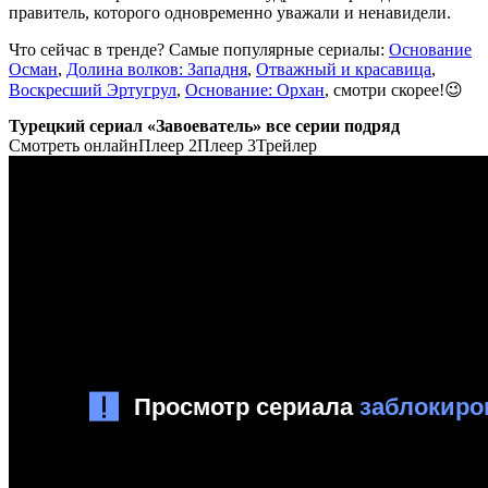
правитель, которого одновременно уважали и ненавидели.
Что сейчас в тренде? Самые популярные сериалы:
Основание
Осман
,
Долина волков: Западня
,
Отважный и красавица
,
Воскресший Эртугрул
,
Основание: Орхан
, смотри скорее!😉
Турецкий сериал «Завоеватель» все серии подряд
Смотреть онлайн
Плеер 2
Плеер 3
Трейлер