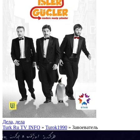
Дела, дела
Turk Ru TV INFO
»
Turok1990
» Завоеватель