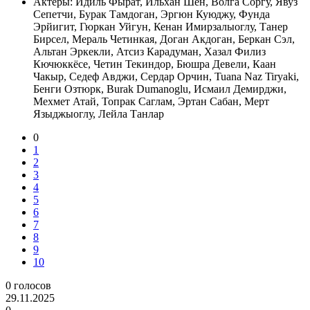
Актеры:
Идиль Фырат, Ильхан Шен, Волга Соргу, Явуз
Сепетчи, Бурак Тамдоган, Эргюн Куюджу, Фунда
Эрйигит, Гюркан Уйгун, Кенан Имирзалыоглу, Танер
Бирсел, Мераль Четинкая, Доган Акдоган, Беркан Сэл,
Альтан Эркекли, Атсиз Карадуман, Хазал Филиз
Кючюккёсе, Четин Текиндор, Бюшра Девели, Каан
Чакыр, Седеф Авджи, Сердар Орчин, Tuana Naz Tiryaki,
Бенги Озтюрк, Burak Dumanoglu, Исмаил Демирджи,
Мехмет Атай, Топрак Саглам, Эртан Сабан, Мерт
Языджыоглу, Лейла Танлар
0
1
2
3
4
5
6
7
8
9
10
0
голосов
29.11.2025