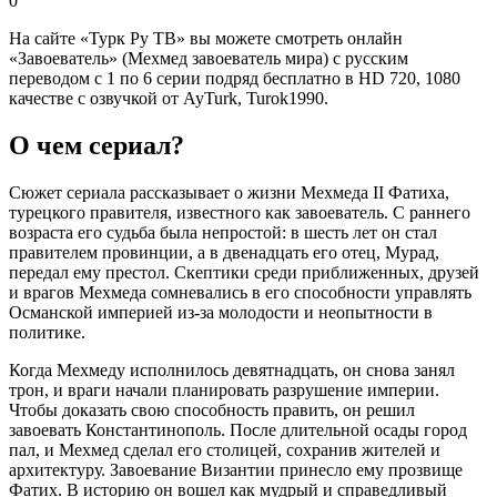
0
На сайте «Турк Ру ТВ» вы можете смотреть онлайн
«Завоеватель» (Мехмед завоеватель мира) с русским
переводом с 1 по 6 серии подряд бесплатно в HD 720, 1080
качестве с озвучкой от AyTurk, Turok1990.
О чем сериал?
Сюжет сериала рассказывает о жизни Мехмеда II Фатиха,
турецкого правителя, известного как завоеватель. С раннего
возраста его судьба была непростой: в шесть лет он стал
правителем провинции, а в двенадцать его отец, Мурад,
передал ему престол. Скептики среди приближенных, друзей
и врагов Мехмеда сомневались в его способности управлять
Османской империей из-за молодости и неопытности в
политике.
Когда Мехмеду исполнилось девятнадцать, он снова занял
трон, и враги начали планировать разрушение империи.
Чтобы доказать свою способность править, он решил
завоевать Константинополь. После длительной осады город
пал, и Мехмед сделал его столицей, сохранив жителей и
архитектуру. Завоевание Византии принесло ему прозвище
Фатих. В историю он вошел как мудрый и справедливый