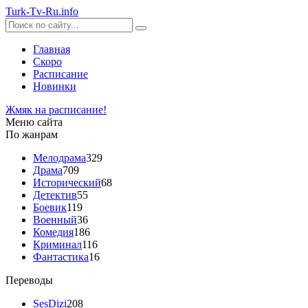
Turk-
Tv
-Ru
.info
Главная
Скоро
Расписание
Новинки
Жмяк на расписание!
Меню сайта
По жанрам
Мелодрама
329
Драма
709
Исторический
68
Детектив
55
Боевик
119
Военный
36
Комедия
186
Криминал
116
Фантастика
16
Переводы
SesDizi
208