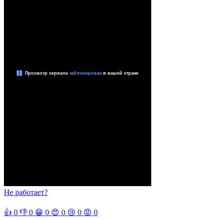
Не работает?
👍
0
👎
0
😁
0
😍
0
😢
0
😡
0