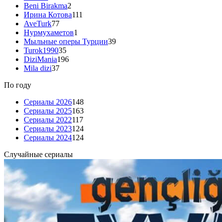
Beni Birakma
2
Ирина Котова
111
AveTurk
77
Нурмухаметов
1
Мыльные оперы Турции
39
Turok1990
35
DiziMania
196
Mila dizi
37
По году
Сериалы 2026
148
Сериалы 2025
163
Сериалы 2022
117
Сериалы 2023
124
Сериалы 2024
124
Случайные сериалы