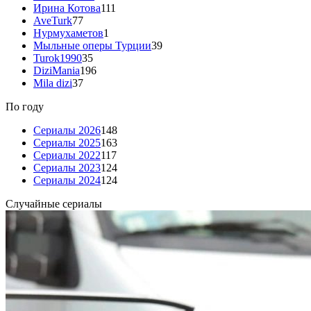
Ирина Котова
111
AveTurk
77
Нурмухаметов
1
Мыльные оперы Турции
39
Turok1990
35
DiziMania
196
Mila dizi
37
По году
Сериалы 2026
148
Сериалы 2025
163
Сериалы 2022
117
Сериалы 2023
124
Сериалы 2024
124
Случайные сериалы