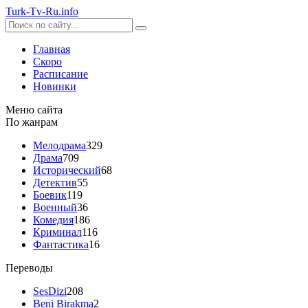
Turk-
Tv
-Ru
.info
Главная
Скоро
Расписание
Новинки
Меню сайта
По жанрам
Мелодрама
329
Драма
709
Исторический
68
Детектив
55
Боевик
119
Военный
36
Комедия
186
Криминал
116
Фантастика
16
Переводы
SesDizi
208
Beni Birakma
2