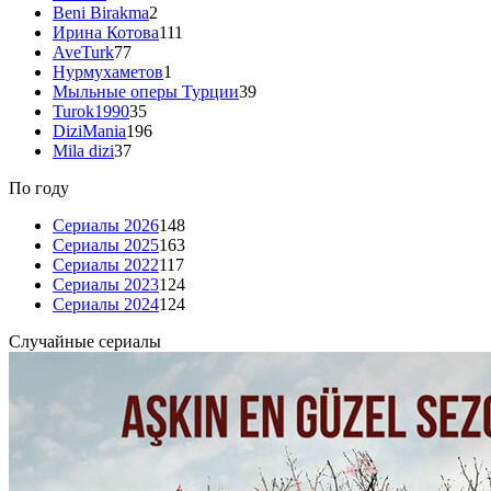
Beni Birakma
2
Ирина Котова
111
AveTurk
77
Нурмухаметов
1
Мыльные оперы Турции
39
Turok1990
35
DiziMania
196
Mila dizi
37
По году
Сериалы 2026
148
Сериалы 2025
163
Сериалы 2022
117
Сериалы 2023
124
Сериалы 2024
124
Случайные сериалы