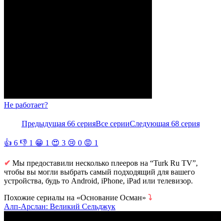
Не работает?
Предыдущая 66 серия
Все серии
Следующая 68 серия
👍
6
👎
1
😁
1
😍
3
😢
0
😡
1
✔
Мы предоставили несколько плееров на “Turk Ru TV”,
чтобы вы могли выбрать самый подходящий для вашего
устройства, будь то Android, iPhone, iPad или телевизор.
Похожие сериалы на «Основание Осман»
⤵
Алп-Арслан: Великий Сельджук