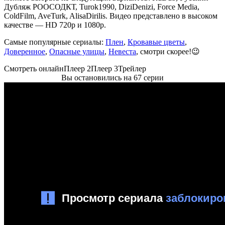
Дубляж РООСОДКТ, Turok1990, DiziDenizi, Force Media,
ColdFilm, AveTurk, AlisaDirilis. Видео представлено в высоком
качестве — HD 720p и 1080p.
Самые популярные сериалы:
Плен
,
Кровавые цветы
,
Доверенное
,
Опасные улицы
,
Невеста
, смотри скорее!😉
Смотреть онлайн
Плеер 2
Плеер 3
Трейлер
Вы остановились на 67 серии