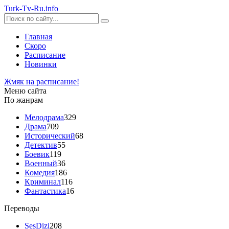
Turk-
Tv
-Ru
.info
Главная
Скоро
Расписание
Новинки
Жмяк на расписание!
Меню сайта
По жанрам
Мелодрама
329
Драма
709
Исторический
68
Детектив
55
Боевик
119
Военный
36
Комедия
186
Криминал
116
Фантастика
16
Переводы
SesDizi
208