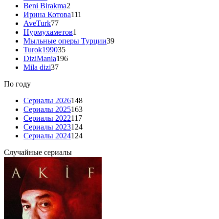
Beni Birakma
2
Ирина Котова
111
AveTurk
77
Нурмухаметов
1
Мыльные оперы Турции
39
Turok1990
35
DiziMania
196
Mila dizi
37
По году
Сериалы 2026
148
Сериалы 2025
163
Сериалы 2022
117
Сериалы 2023
124
Сериалы 2024
124
Случайные сериалы