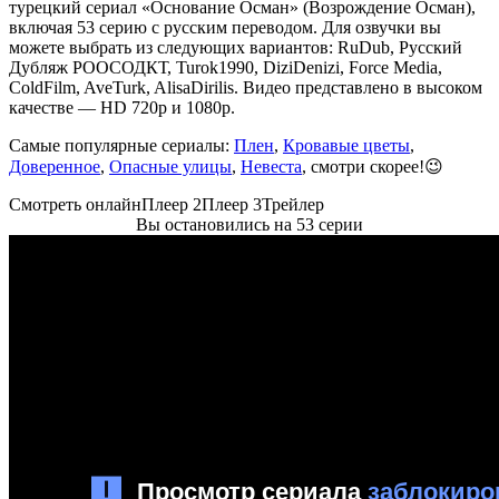
турецкий сериал «Основание Осман» (Возрождение Осман),
включая 53 серию с русским переводом. Для озвучки вы
можете выбрать из следующих вариантов: RuDub, Русский
Дубляж РООСОДКТ, Turok1990, DiziDenizi, Force Media,
ColdFilm, AveTurk, AlisaDirilis. Видео представлено в высоком
качестве — HD 720p и 1080p.
Самые популярные сериалы:
Плен
,
Кровавые цветы
,
Доверенное
,
Опасные улицы
,
Невеста
, смотри скорее!😉
Смотреть онлайн
Плеер 2
Плеер 3
Трейлер
Вы остановились на 53 серии