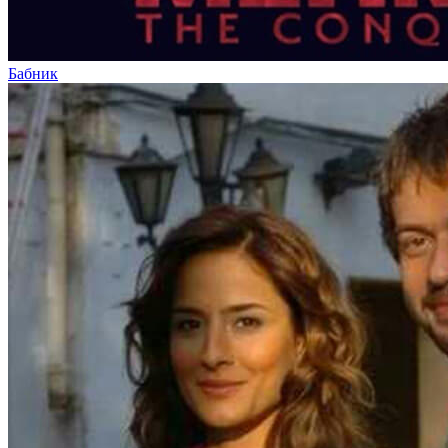
Бабник