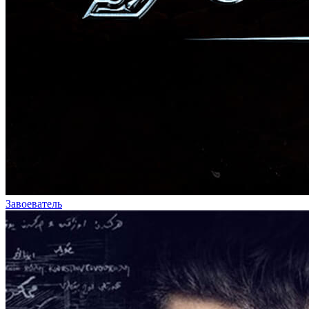
Завоеватель