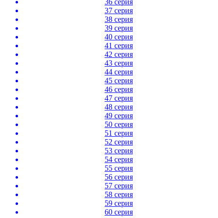
36 серия
37 серия
38 серия
39 серия
40 серия
41 серия
42 серия
43 серия
44 серия
45 серия
46 серия
47 серия
48 серия
49 серия
50 серия
51 серия
52 серия
53 серия
54 серия
55 серия
56 серия
57 серия
58 серия
59 серия
60 серия