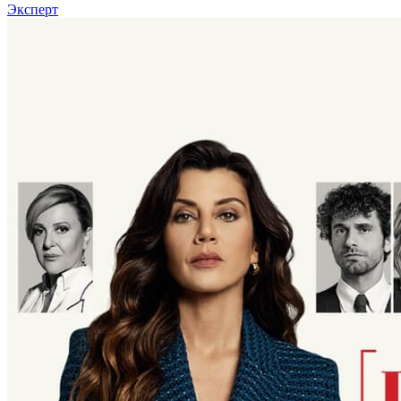
Эксперт