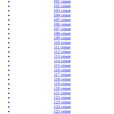
101 серия
102 серия
103 серия
104 серия
105 серия
106 серия
107 серия
108 серия
109 серия
110 серия
111 серия
112 серия
113 серия
114 серия
115 серия
116 серия
117 серия
118 серия
119 серия
120 серия
121 серия
122 серия
123 серия
124 серия
125 серия