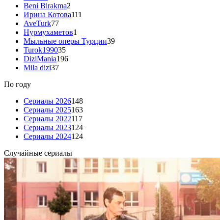
Beni Birakma
2
Ирина Котова
111
AveTurk
77
Нурмухаметов
1
Мыльные оперы Турции
39
Turok1990
35
DiziMania
196
Mila dizi
37
По году
Сериалы 2026
148
Сериалы 2025
163
Сериалы 2022
117
Сериалы 2023
124
Сериалы 2024
124
Случайные сериалы