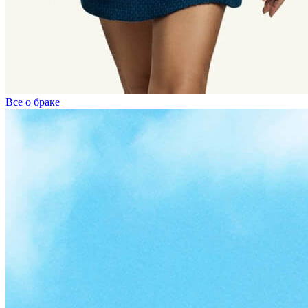
Все о браке