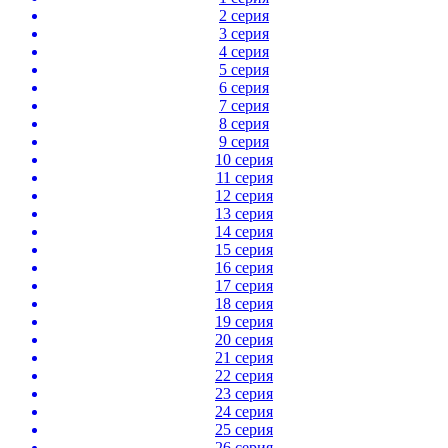
2 серия
3 серия
4 серия
5 серия
6 серия
7 серия
8 серия
9 серия
10 серия
11 серия
12 серия
13 серия
14 серия
15 серия
16 серия
17 серия
18 серия
19 серия
20 серия
21 серия
22 серия
23 серия
24 серия
25 серия
26 серия