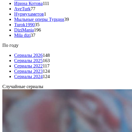
Ирина Котова
111
AveTurk
77
Нурмухаметов
1
Мыльные оперы Турции
39
Turok1990
35
DiziMania
196
Mila dizi
37
По году
Сериалы 2026
148
Сериалы 2025
163
Сериалы 2022
117
Сериалы 2023
124
Сериалы 2024
124
Случайные сериалы