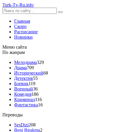
Turk-
Tv
-Ru
.info
Главная
Скоро
Расписание
Новинки
Меню сайта
По жанрам
Мелодрама
329
Драма
709
Исторический
68
Детектив
55
Боевик
119
Военный
36
Комедия
186
Криминал
116
Фантастика
16
Переводы
SesDizi
208
Beni Birakma
2