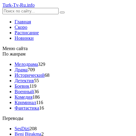
Turk-
Tv
-Ru
.info
Главная
Скоро
Расписание
Новинки
Меню сайта
По жанрам
Мелодрама
329
Драма
709
Исторический
68
Детектив
55
Боевик
119
Военный
36
Комедия
186
Криминал
116
Фантастика
16
Переводы
SesDizi
208
Beni Birakma
2