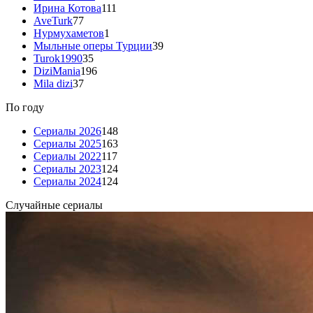
Ирина Котова
111
AveTurk
77
Нурмухаметов
1
Мыльные оперы Турции
39
Turok1990
35
DiziMania
196
Mila dizi
37
По году
Сериалы 2026
148
Сериалы 2025
163
Сериалы 2022
117
Сериалы 2023
124
Сериалы 2024
124
Случайные сериалы