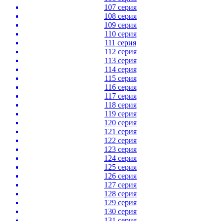
107 серия
108 серия
109 серия
110 серия
111 серия
112 серия
113 серия
114 серия
115 серия
116 серия
117 серия
118 серия
119 серия
120 серия
121 серия
122 серия
123 серия
124 серия
125 серия
126 серия
127 серия
128 серия
129 серия
130 серия
131 серия