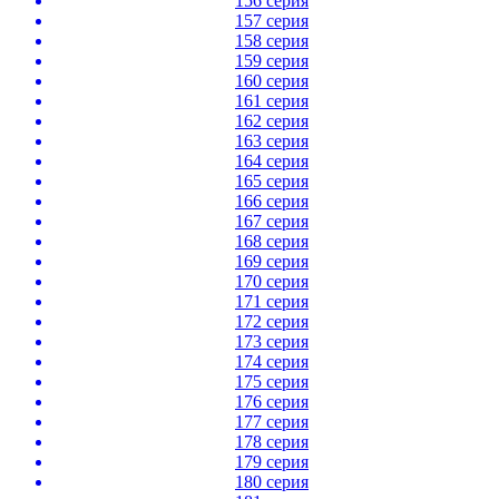
156 серия
157 серия
158 серия
159 серия
160 серия
161 серия
162 серия
163 серия
164 серия
165 серия
166 серия
167 серия
168 серия
169 серия
170 серия
171 серия
172 серия
173 серия
174 серия
175 серия
176 серия
177 серия
178 серия
179 серия
180 серия