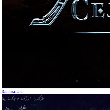
Завоеватель