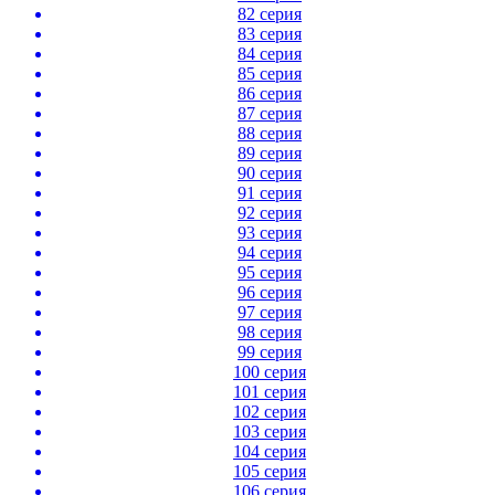
82 серия
83 серия
84 серия
85 серия
86 серия
87 серия
88 серия
89 серия
90 серия
91 серия
92 серия
93 серия
94 серия
95 серия
96 серия
97 серия
98 серия
99 серия
100 серия
101 серия
102 серия
103 серия
104 серия
105 серия
106 серия