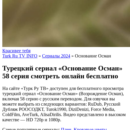
Красивее тебя
Turk Ru TV INFO
»
Сериалы 2024
» Основание Осман
Турецкий сериал «Основание Осман»
58 серия смотреть онлайн бесплатно
На сайте «Турк Ру ТВ» доступен для бесплатного просмотра
турецкий сериал «Основание Осман» (Возрождение Осман),
включая 58 серию с русским переводом. Для озвучки вы
можете выбрать из следующих вариантов: RuDub, Русский
Дубляж РООСОДКТ, Turok1990, DiziDenizi, Force Media,
ColdFilm, AveTurk, AlisaDirilis. Видео представлено в высоком
качестве — HD 720p и 1080p.
Самые популярные сериалы:
Плен
,
Кровавые цветы
,