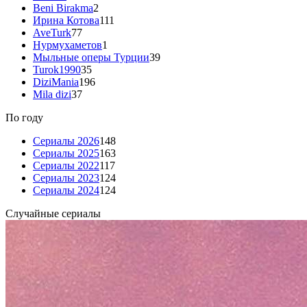
Beni Birakma
2
Ирина Котова
111
AveTurk
77
Нурмухаметов
1
Мыльные оперы Турции
39
Turok1990
35
DiziMania
196
Mila dizi
37
По году
Сериалы 2026
148
Сериалы 2025
163
Сериалы 2022
117
Сериалы 2023
124
Сериалы 2024
124
Случайные сериалы