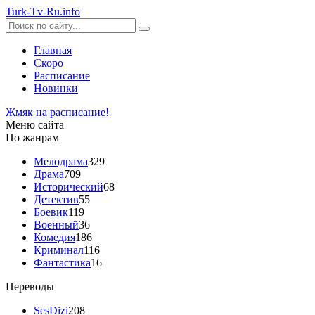
Turk-
Tv
-Ru
.info
Главная
Скоро
Расписание
Новинки
Жмяк на расписание!
Меню сайта
По жанрам
Мелодрама
329
Драма
709
Исторический
68
Детектив
55
Боевик
119
Военный
36
Комедия
186
Криминал
116
Фантастика
16
Переводы
SesDizi
208