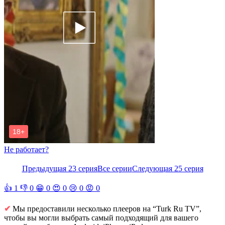
Не работает?
Предыдущая 23 серия
Все серии
Следующая 25 серия
👍
1
👎
0
😁
0
😍
0
😢
0
😡
0
✔
Мы предоставили несколько плееров на “Turk Ru TV”,
чтобы вы могли выбрать самый подходящий для вашего