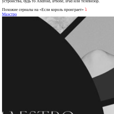
устройства, будь то Android, iPhone, iPad или телевизор.
Похожие сериалы на «Если король проиграет»
⤵
Маэстро