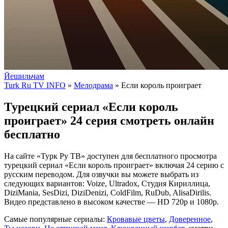
Йешильчам
Turk Ru TV INFO
»
Мелодрама
» Если король проиграет
Турецкий сериал «Если король
проиграет» 24 серия смотреть онлайн
бесплатно
На сайте «Турк Ру ТВ» доступен для бесплатного просмотра
турецкий сериал «Если король проиграет» включая 24 серию с
русским переводом. Для озвучки вы можете выбрать из
следующих вариантов: Voize, Ultradox, Студия Кириллица,
DiziMania, SesDizi, DiziDenizi, ColdFilm, RuDub, AlisaDirilis.
Видео представлено в высоком качестве — HD 720p и 1080p.
Самые популярные сериалы:
Кровавые цветы
,
Доверенное
,