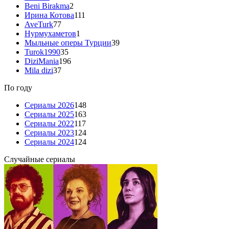
Beni Birakma
2
Ирина Котова
111
AveTurk
77
Нурмухаметов
1
Мыльные оперы Турции
39
Turok1990
35
DiziMania
196
Mila dizi
37
По году
Сериалы 2026
148
Сериалы 2025
163
Сериалы 2022
117
Сериалы 2023
124
Сериалы 2024
124
Случайные сериалы