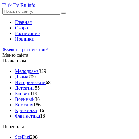
Turk-
Tv
-Ru
.info
Главная
Скоро
Расписание
Новинки
Жмяк на расписание!
Меню сайта
По жанрам
Мелодрама
329
Драма
709
Исторический
68
Детектив
55
Боевик
119
Военный
36
Комедия
186
Криминал
116
Фантастика
16
Переводы
SesDizi
208