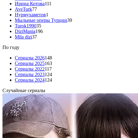
Ирина Котова
111
AveTurk
77
Нурмухаметов
1
Мыльные оперы Турции
39
Turok1990
35
DiziMania
196
Mila dizi
37
По году
Сериалы 2026
148
Сериалы 2025
163
Сериалы 2022
117
Сериалы 2023
124
Сериалы 2024
124
Случайные сериалы