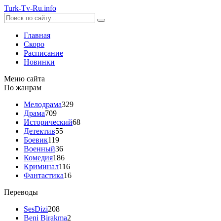
Turk-
Tv
-Ru
.info
Главная
Скоро
Расписание
Новинки
Меню сайта
По жанрам
Мелодрама
329
Драма
709
Исторический
68
Детектив
55
Боевик
119
Военный
36
Комедия
186
Криминал
116
Фантастика
16
Переводы
SesDizi
208
Beni Birakma
2