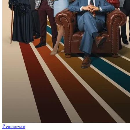
Йешильчам