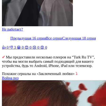
Не работает?
Предыдущая 16 серия
Все серии
Следующая 18 серия
👍
0
👎
3
😁
0
😍
0
😢
0
😡
0
✔
Мы предоставили несколько плееров на “Turk Ru TV”,
чтобы вы могли выбрать самый подходящий для вашего
устройства, будь то Android, iPhone, iPad или телевизор.
Похожие сериалы на «Заключенный любви»
⤵
Война роз