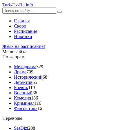
Turk-
Tv
-Ru
.info
Главная
Скоро
Расписание
Новинки
Жмяк на расписание!
Меню сайта
По жанрам
Мелодрама
329
Драма
709
Исторический
68
Детектив
55
Боевик
119
Военный
36
Комедия
186
Криминал
116
Фантастика
16
Переводы
SesDizi
208