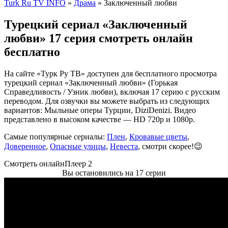
Turk Ru TV INFO
»
Драма
» Заключенный любви
Турецкий сериал «Заключенный
любви» 17 серия смотреть онлайн
бесплатно
На сайте «Турк Ру ТВ» доступен для бесплатного просмотра
турецкий сериал «Заключенный любви» (Горькая
Справедливость / Узник любви), включая 17 серию с русским
переводом. Для озвучки вы можете выбрать из следующих
вариантов: Мыльные оперы Турции, DiziDenizi. Видео
представлено в высоком качестве — HD 720p и 1080p.
Самые популярные сериалы:
Плен
,
Кровавые цветы
,
Доверенное
,
Опасные улицы
,
Невеста
, смотри скорее!😉
Смотреть онлайн
Плеер 2
Вы остановились на 17 серии