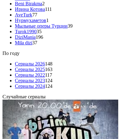
Beni Birakma
2
Ирина Котова
111
AveTurk
77
Нурмухаметов
1
Мыльные оперы Турции
39
Turok1990
35
DiziMania
196
Mila dizi
37
По году
Сериалы 2026
148
Сериалы 2025
163
Сериалы 2022
117
Сериалы 2023
124
Сериалы 2024
124
Случайные сериалы