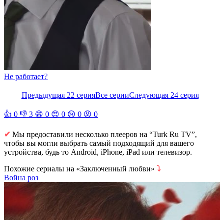
Не работает?
Предыдущая 22 серия
Все серии
Следующая 24 серия
👍
0
👎
3
😁
0
😍
0
😢
0
😡
0
✔
Мы предоставили несколько плееров на “Turk Ru TV”,
чтобы вы могли выбрать самый подходящий для вашего
устройства, будь то Android, iPhone, iPad или телевизор.
Похожие сериалы на «Заключенный любви»
⤵
Война роз