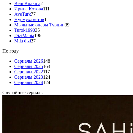
Beni Birakma
2
Ирина Котова
111
AveTurk
77
Нурмухаметов
1
Мыльные оперы Турции
39
Turok1990
35
DiziMania
196
Mila dizi
37
По году
Сериалы 2026
148
Сериалы 2025
163
Сериалы 2022
117
Сериалы 2023
124
Сериалы 2024
124
Случайные сериалы