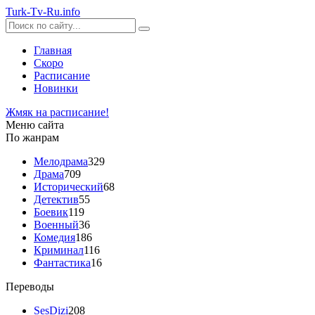
Turk-
Tv
-Ru
.info
Главная
Скоро
Расписание
Новинки
Жмяк на расписание!
Меню сайта
По жанрам
Мелодрама
329
Драма
709
Исторический
68
Детектив
55
Боевик
119
Военный
36
Комедия
186
Криминал
116
Фантастика
16
Переводы
SesDizi
208