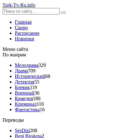
Turk-
Tv
-Ru
.info
Главная
Скоро
Расписание
Новинки
Меню сайта
По жанрам
Мелодрама
329
Драма
709
Исторический
68
Детектив
55
Боевик
119
Военный
36
Комедия
186
Криминал
116
Фантастика
16
Переводы
SesDizi
208
Beni Birakma
2