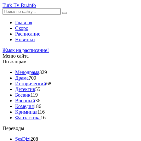
Turk-
Tv
-Ru
.info
Главная
Скоро
Расписание
Новинки
Жмяк на расписание!
Меню сайта
По жанрам
Мелодрама
329
Драма
709
Исторический
68
Детектив
55
Боевик
119
Военный
36
Комедия
186
Криминал
116
Фантастика
16
Переводы
SesDizi
208