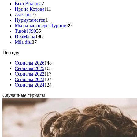
Beni Birakma
2
Ирина Котова
111
AveTurk
77
Нурмухаметов
1
Мыльные оперы Турции
39
Turok1990
35
DiziMania
196
Mila dizi
37
По году
Сериалы 2026
148
Сериалы 2025
163
Сериалы 2022
117
Сериалы 2023
124
Сериалы 2024
124
Случайные сериалы