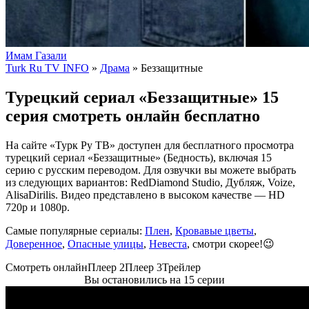
Имам Газали
Turk Ru TV INFO
»
Драма
» Беззащитные
Турецкий сериал «Беззащитные» 15
серия смотреть онлайн бесплатно
На сайте «Турк Ру ТВ» доступен для бесплатного просмотра
турецкий сериал «Беззащитные» (Бедность), включая 15
серию с русским переводом. Для озвучки вы можете выбрать
из следующих вариантов: RedDiamond Studio, Дубляж, Voize,
AlisaDirilis. Видео представлено в высоком качестве — HD
720p и 1080p.
Самые популярные сериалы:
Плен
,
Кровавые цветы
,
Доверенное
,
Опасные улицы
,
Невеста
, смотри скорее!😉
Смотреть онлайн
Плеер 2
Плеер 3
Трейлер
Вы остановились на 15 серии