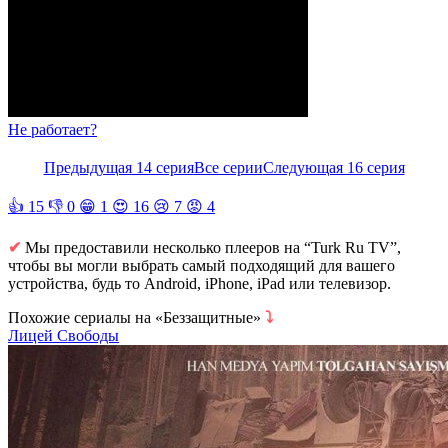
Не работает?
Предыдущая 14 серия
Все серии
Следующая 16 серия
👍
15
👎
0
😁
1
😍
16
😢
7
😡
4
✔
Мы предоставили несколько плееров на “Turk Ru TV”,
чтобы вы могли выбрать самый подходящий для вашего
устройства, будь то Android, iPhone, iPad или телевизор.
Похожие сериалы на «Беззащитные»
⤵
Лицей Свободы