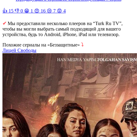
👍
15
👎
0
😁
1
😍
16
😢
7
😡
4
✔
Мы предоставили несколько плееров на “Turk Ru TV”,
чтобы вы могли выбрать самый подходящий для вашего
устройства, будь то Android, iPhone, iPad или телевизор.
Похожие сериалы на «Беззащитные»
⤵
Лицей Свободы