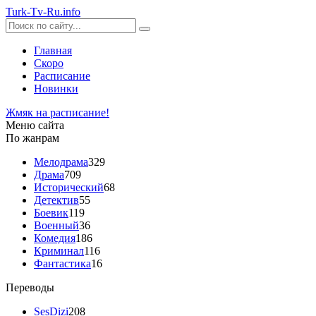
Turk-
Tv
-Ru
.info
Главная
Скоро
Расписание
Новинки
Жмяк на расписание!
Меню сайта
По жанрам
Мелодрама
329
Драма
709
Исторический
68
Детектив
55
Боевик
119
Военный
36
Комедия
186
Криминал
116
Фантастика
16
Переводы
SesDizi
208