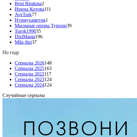
Beni Birakma
2
Ирина Котова
111
AveTurk
77
Нурмухаметов
1
Мыльные оперы Турции
39
Turok1990
35
DiziMania
196
Mila dizi
37
По году
Сериалы 2026
148
Сериалы 2025
163
Сериалы 2022
117
Сериалы 2023
124
Сериалы 2024
124
Случайные сериалы