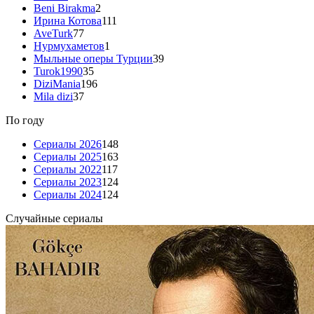
Beni Birakma
2
Ирина Котова
111
AveTurk
77
Нурмухаметов
1
Мыльные оперы Турции
39
Turok1990
35
DiziMania
196
Mila dizi
37
По году
Сериалы 2026
148
Сериалы 2025
163
Сериалы 2022
117
Сериалы 2023
124
Сериалы 2024
124
Случайные сериалы