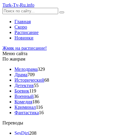
Turk-
Tv
-Ru
.info
Главная
Скоро
Расписание
Новинки
Жмяк на расписание!
Меню сайта
По жанрам
Мелодрама
329
Драма
709
Исторический
68
Детектив
55
Боевик
119
Военный
36
Комедия
186
Криминал
116
Фантастика
16
Переводы
SesDizi
208