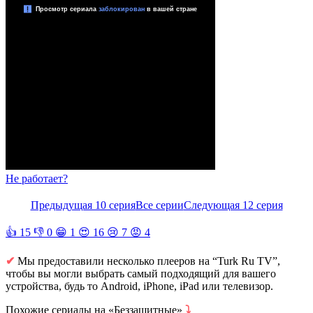
Не работает?
Предыдущая 10 серия
Все серии
Следующая 12 серия
👍
15
👎
0
😁
1
😍
16
😢
7
😡
4
✔
Мы предоставили несколько плееров на “Turk Ru TV”,
чтобы вы могли выбрать самый подходящий для вашего
устройства, будь то Android, iPhone, iPad или телевизор.
Похожие сериалы на «Беззащитные»
⤵