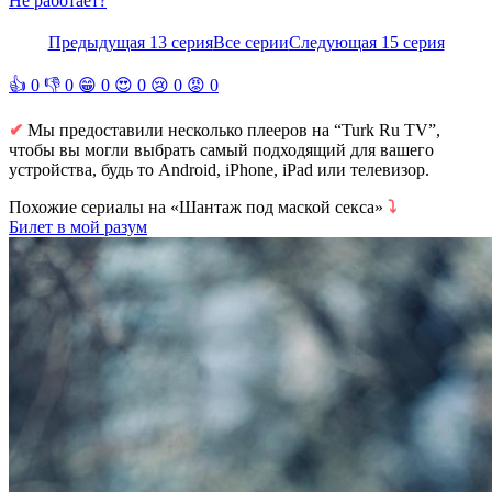
Не работает?
Предыдущая 13 серия
Все серии
Следующая 15 серия
👍
0
👎
0
😁
0
😍
0
😢
0
😡
0
✔
Мы предоставили несколько плееров на “Turk Ru TV”,
чтобы вы могли выбрать самый подходящий для вашего
устройства, будь то Android, iPhone, iPad или телевизор.
Похожие сериалы на «Шантаж под маской секса»
⤵
Билет в мой разум