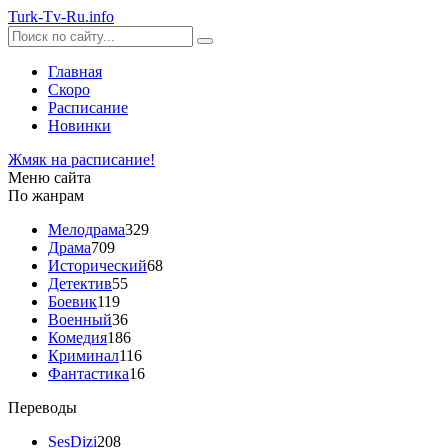
Turk-
Tv
-Ru
.info
Главная
Скоро
Расписание
Новинки
Жмяк на расписание!
Меню сайта
По жанрам
Мелодрама
329
Драма
709
Исторический
68
Детектив
55
Боевик
119
Военный
36
Комедия
186
Криминал
116
Фантастика
16
Переводы
SesDizi
208