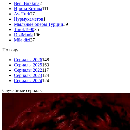
Beni Birakma
2
Ирина Котова
111
AveTurk
77
Нурмухаметов
1
Мыльные оперы Турции
39
Turok1990
35
DiziMania
196
Mila dizi
37
По году
Сериалы 2026
148
Сериалы 2025
163
Сериалы 2022
117
Сериалы 2023
124
Сериалы 2024
124
Случайные сериалы