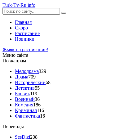
Turk-
Tv
-Ru
.info
Главная
Скоро
Расписание
Новинки
Жмяк на расписание!
Меню сайта
По жанрам
Мелодрама
329
Драма
709
Исторический
68
Детектив
55
Боевик
119
Военный
36
Комедия
186
Криминал
116
Фантастика
16
Переводы
SesDizi
208