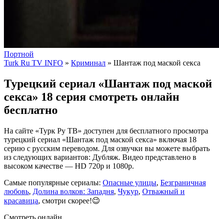
Портной
Turk Ru TV INFO
»
Криминал
» Шантаж под маской секса
Турецкий сериал «Шантаж под маской
секса» 18 серия смотреть онлайн
бесплатно
На сайте «Турк Ру ТВ» доступен для бесплатного просмотра
турецкий сериал «Шантаж под маской секса» включая 18
серию с русским переводом. Для озвучки вы можете выбрать
из следующих вариантов: Дубляж. Видео представлено в
высоком качестве — HD 720p и 1080p.
Самые популярные сериалы:
Опасные улицы
,
Безграничная
любовь
,
Долина волков: Западня
,
Чукур
,
Отважный и
красавица
, смотри скорее!😉
Смотреть онлайн