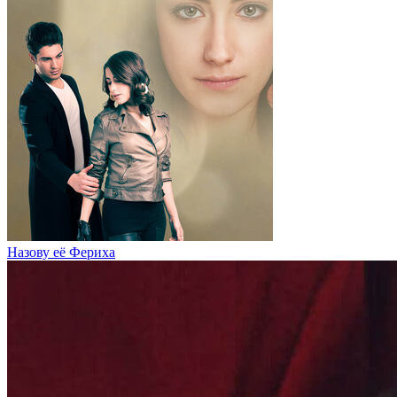
Назову её Фериха