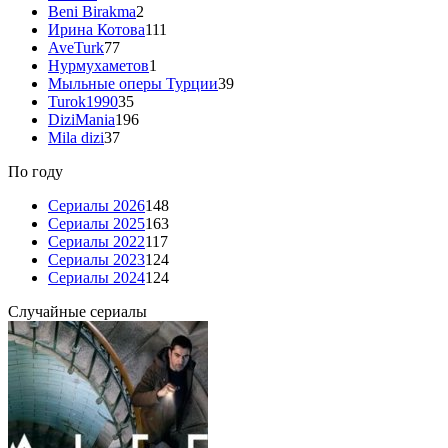
Beni Birakma
2
Ирина Котова
111
AveTurk
77
Нурмухаметов
1
Мыльные оперы Турции
39
Turok1990
35
DiziMania
196
Mila dizi
37
По году
Сериалы 2026
148
Сериалы 2025
163
Сериалы 2022
117
Сериалы 2023
124
Сериалы 2024
124
Случайные сериалы