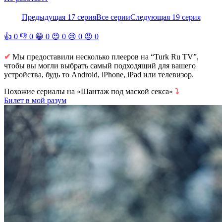
Предыдущая 17 серия
Все серии
Следующая 19 серия
👍
0
👎
0
😁
0
😍
0
😢
0
😡
0
✔
Мы предоставили несколько плееров на “Turk Ru TV”,
чтобы вы могли выбрать самый подходящий для вашего
устройства, будь то Android, iPhone, iPad или телевизор.
Похожие сериалы на «Шантаж под маской секса»
⤵
Билет в мой разум