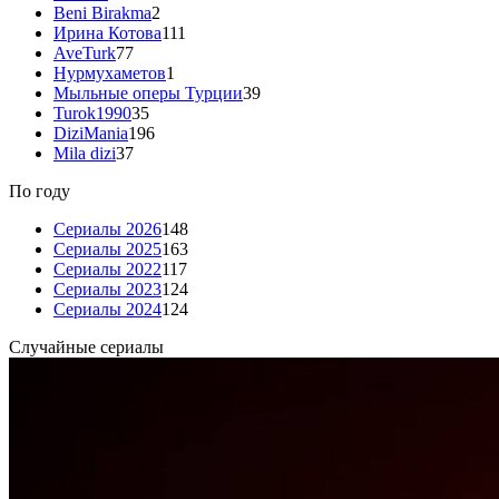
Beni Birakma
2
Ирина Котова
111
AveTurk
77
Нурмухаметов
1
Мыльные оперы Турции
39
Turok1990
35
DiziMania
196
Mila dizi
37
По году
Сериалы 2026
148
Сериалы 2025
163
Сериалы 2022
117
Сериалы 2023
124
Сериалы 2024
124
Случайные сериалы