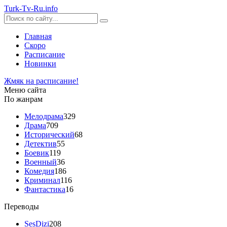
Turk-
Tv
-Ru
.info
Главная
Скоро
Расписание
Новинки
Жмяк на расписание!
Меню сайта
По жанрам
Мелодрама
329
Драма
709
Исторический
68
Детектив
55
Боевик
119
Военный
36
Комедия
186
Криминал
116
Фантастика
16
Переводы
SesDizi
208