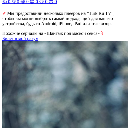
👍
0
👎
0
😁
0
😍
0
😢
0
😡
0
✔
Мы предоставили несколько плееров на “Turk Ru TV”,
чтобы вы могли выбрать самый подходящий для вашего
устройства, будь то Android, iPhone, iPad или телевизор.
Похожие сериалы на «Шантаж под маской секса»
⤵
Билет в мой разум