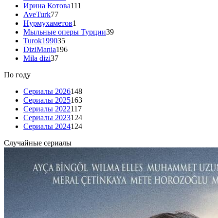
Ирина Котова
111
AveTurk
77
Нурмухаметов
1
Мыльные оперы Турции
39
Turok1990
35
DiziMania
196
Mila dizi
37
По году
Сериалы 2026
148
Сериалы 2025
163
Сериалы 2022
117
Сериалы 2023
124
Сериалы 2024
124
Случайные сериалы