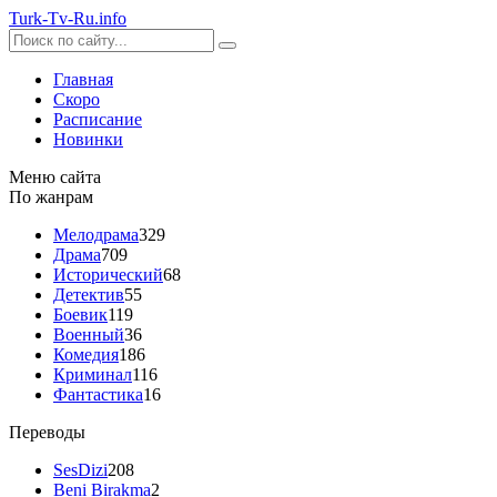
Turk-
Tv
-Ru
.info
Главная
Скоро
Расписание
Новинки
Меню сайта
По жанрам
Мелодрама
329
Драма
709
Исторический
68
Детектив
55
Боевик
119
Военный
36
Комедия
186
Криминал
116
Фантастика
16
Переводы
SesDizi
208
Beni Birakma
2