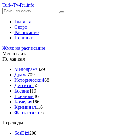
Turk-
Tv
-Ru
.info
Главная
Скоро
Расписание
Новинки
Жмяк на расписание!
Меню сайта
По жанрам
Мелодрама
329
Драма
709
Исторический
68
Детектив
55
Боевик
119
Военный
36
Комедия
186
Криминал
116
Фантастика
16
Переводы
SesDizi
208