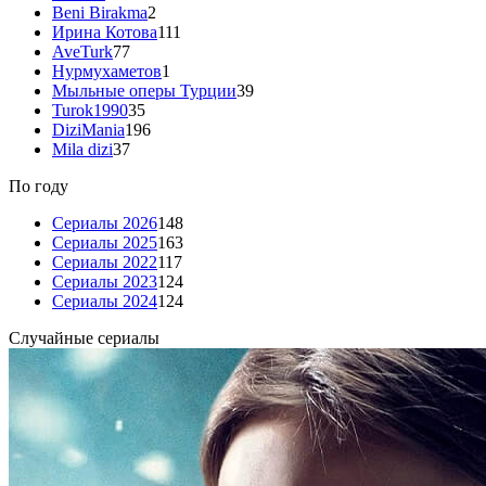
Beni Birakma
2
Ирина Котова
111
AveTurk
77
Нурмухаметов
1
Мыльные оперы Турции
39
Turok1990
35
DiziMania
196
Mila dizi
37
По году
Сериалы 2026
148
Сериалы 2025
163
Сериалы 2022
117
Сериалы 2023
124
Сериалы 2024
124
Случайные сериалы