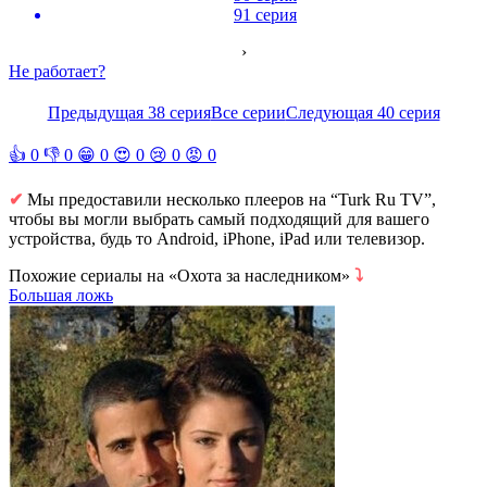
91 серия
›
Не работает?
Предыдущая 38 серия
Все серии
Следующая 40 серия
👍
0
👎
0
😁
0
😍
0
😢
0
😡
0
✔
Мы предоставили несколько плееров на “Turk Ru TV”,
чтобы вы могли выбрать самый подходящий для вашего
устройства, будь то Android, iPhone, iPad или телевизор.
Похожие сериалы на «Охота за наследником»
⤵
Большая ложь