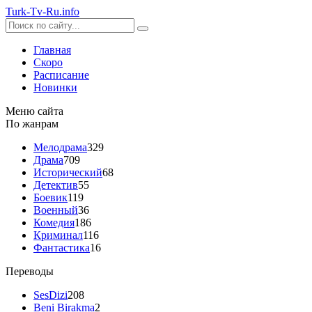
Turk-
Tv
-Ru
.info
Главная
Скоро
Расписание
Новинки
Меню сайта
По жанрам
Мелодрама
329
Драма
709
Исторический
68
Детектив
55
Боевик
119
Военный
36
Комедия
186
Криминал
116
Фантастика
16
Переводы
SesDizi
208
Beni Birakma
2