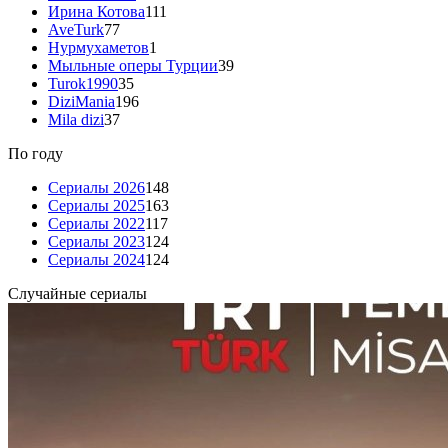
Ирина Котова
111
AveTurk
77
Нурмухаметов
1
Мыльные оперы Турции
39
Turok1990
35
DiziMania
196
Mila dizi
37
По году
Сериалы 2026
148
Сериалы 2025
163
Сериалы 2022
117
Сериалы 2023
124
Сериалы 2024
124
Случайные сериалы