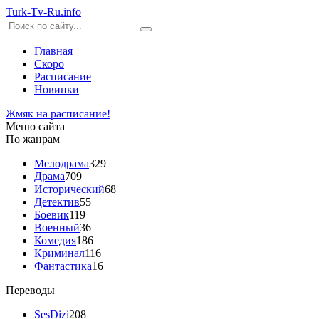
Turk-
Tv
-Ru
.info
Главная
Скоро
Расписание
Новинки
Жмяк на расписание!
Меню сайта
По жанрам
Мелодрама
329
Драма
709
Исторический
68
Детектив
55
Боевик
119
Военный
36
Комедия
186
Криминал
116
Фантастика
16
Переводы
SesDizi
208