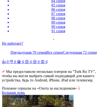
84 серия
85 серия
86 серия
87 серия
88 серия
89 серия
90 серия
91 серия
›
Не работает?
Предыдущая 70 серия
Все серии
Следующая 72 серия
👍
0
👎
0
😁
0
😍
0
😢
0
😡
0
✔
Мы предоставили несколько плееров на “Turk Ru TV”,
чтобы вы могли выбрать самый подходящий для вашего
устройства, будь то Android, iPhone, iPad или телевизор.
Похожие сериалы на «Охота за наследником»
⤵
Большая ложь