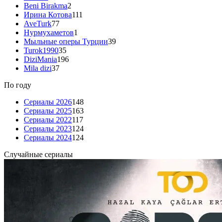
Beni Birakma
2
Ирина Котова
111
AveTurk
77
Нурмухаметов
1
Мыльные оперы Турции
39
Turok1990
35
DiziMania
196
Mila dizi
37
По году
Сериалы 2026
148
Сериалы 2025
163
Сериалы 2022
117
Сериалы 2023
124
Сериалы 2024
124
Случайные сериалы