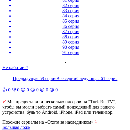
81 серия
82 серия
83 серия
84 серия
85 серия
86 серия
87 серия
88 серия
89 серия
90 серия
91 серия
›
Не работает?
Предыдущая 59 серия
Все серии
Следующая 61 серия
👍
0
👎
0
😁
0
😍
0
😢
0
😡
0
✔
Мы предоставили несколько плееров на “Turk Ru TV”,
чтобы вы могли выбрать самый подходящий для вашего
устройства, будь то Android, iPhone, iPad или телевизор.
Похожие сериалы на «Охота за наследником»
⤵
Большая ложь