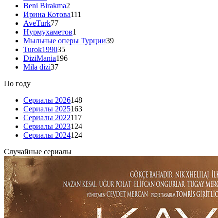
Beni Birakma
2
Ирина Котова
111
AveTurk
77
Нурмухаметов
1
Мыльные оперы Турции
39
Turok1990
35
DiziMania
196
Mila dizi
37
По году
Сериалы 2026
148
Сериалы 2025
163
Сериалы 2022
117
Сериалы 2023
124
Сериалы 2024
124
Случайные сериалы