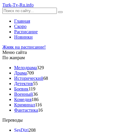
Turk-
Tv
-Ru
.info
Главная
Скоро
Расписание
Новинки
Жмяк на расписание!
Меню сайта
По жанрам
Мелодрама
329
Драма
709
Исторический
68
Детектив
55
Боевик
119
Военный
36
Комедия
186
Криминал
116
Фантастика
16
Переводы
SesDizi
208