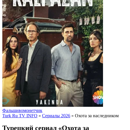
Фальшивомонетчик
Turk Ru TV INFO
»
Сериалы 2026
» Охота за наследником
Турецкий сериал «Охота за