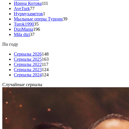
Ирина Котова
111
AveTurk
77
Нурмухаметов
1
Мыльные оперы Турции
39
Turok1990
35
DiziMania
196
Mila dizi
37
По году
Сериалы 2026
148
Сериалы 2025
163
Сериалы 2022
117
Сериалы 2023
124
Сериалы 2024
124
Случайные сериалы