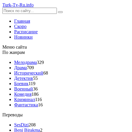
Turk-
Tv
-Ru
.info
Главная
Скоро
Расписание
Новинки
Меню сайта
По жанрам
Мелодрама
329
Драма
709
Исторический
68
Детектив
55
Боевик
119
Военный
36
Комедия
186
Криминал
116
Фантастика
16
Переводы
SesDizi
208
Beni Birakma
2