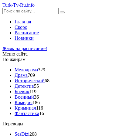
Turk-
Tv
-Ru
.info
Главная
Скоро
Расписание
Новинки
Жмяк на расписание!
Меню сайта
По жанрам
Мелодрама
329
Драма
709
Исторический
68
Детектив
55
Боевик
119
Военный
36
Комедия
186
Криминал
116
Фантастика
16
Переводы
SesDizi
208