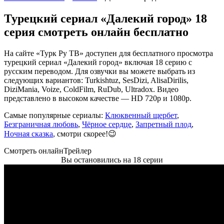
Турецкий сериал «Далекий город» 18
серия смотреть онлайн бесплатно
На сайте «Турк Ру ТВ» доступен для бесплатного просмотра
турецкий сериал «Далекий город» включая 18 серию с
русским переводом. Для озвучки вы можете выбрать из
следующих вариантов: Turkishtuz, SesDizi, AlisaDirilis,
DiziMania, Voize, ColdFilm, RuDub, Ultradox. Видео
представлено в высоком качестве — HD 720p и 1080p.
Самые популярные сериалы:
Клюквенный щербет
,
Безграничная любовь
,
Чёрное сердце
,
Запретный плод
,
Ночная сказка
, смотри скорее!😉
Смотреть онлайн
Трейлер
Вы остановились на 18 серии