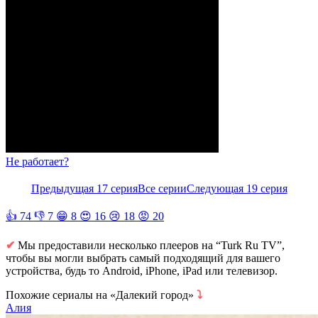
Не работает?
Предыдущая 17 серия
Все серии
Следующая 19 серия
👍
74
👎
7
😁
8
😍
16
😢
18
😡
20
✔
Мы предоставили несколько плееров на “Turk Ru TV”,
чтобы вы могли выбрать самый подходящий для вашего
устройства, будь то Android, iPhone, iPad или телевизор.
Похожие сериалы на «Далекий город»
⤵
Алия