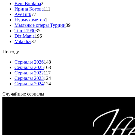
Beni Birakma
2
Ирина Котова
111
AveTurk
77
Нурмухаметов
1
Мыльные оперы Турции
39
Turok1990
35
DiziMania
196
Mila dizi
37
По году
Сериалы 2026
148
Сериалы 2025
163
Сериалы 2022
117
Сериалы 2023
124
Сериалы 2024
124
Случайные сериалы