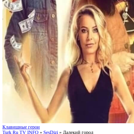
Клавишные герои
Turk Ru TV INFO
»
SesDizi
» Далекий город