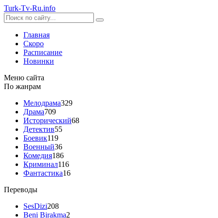
Turk-
Tv
-Ru
.info
Главная
Скоро
Расписание
Новинки
Меню сайта
По жанрам
Мелодрама
329
Драма
709
Исторический
68
Детектив
55
Боевик
119
Военный
36
Комедия
186
Криминал
116
Фантастика
16
Переводы
SesDizi
208
Beni Birakma
2