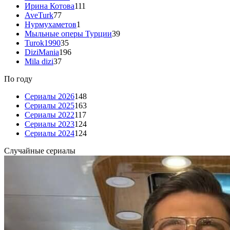
Ирина Котова
111
AveTurk
77
Нурмухаметов
1
Мыльные оперы Турции
39
Turok1990
35
DiziMania
196
Mila dizi
37
По году
Сериалы 2026
148
Сериалы 2025
163
Сериалы 2022
117
Сериалы 2023
124
Сериалы 2024
124
Случайные сериалы