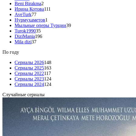
Beni Birakma
2
Ирина Котова
111
AveTurk
77
Нурмухаметов
1
Мыльные оперы Турции
39
Turok1990
35
DiziMania
196
Mila dizi
37
По году
Сериалы 2026
148
Сериалы 2025
163
Сериалы 2022
117
Сериалы 2023
124
Сериалы 2024
124
Случайные сериалы