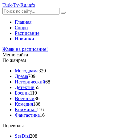
Turk-
Tv
-Ru
.info
Главная
Скоро
Расписание
Новинки
Жмяк на расписание!
Меню сайта
По жанрам
Мелодрама
329
Драма
709
Исторический
68
Детектив
55
Боевик
119
Военный
36
Комедия
186
Криминал
116
Фантастика
16
Переводы
SesDizi
208