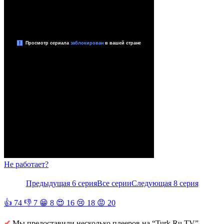
Не работает?
Предыдущая 6 серия
Все серии
Следующая 8 серия
👍
74
👎
7
😁
8
😍
16
😢
18
😡
20
✔
Мы предоставили несколько плееров на “Turk Ru TV”,