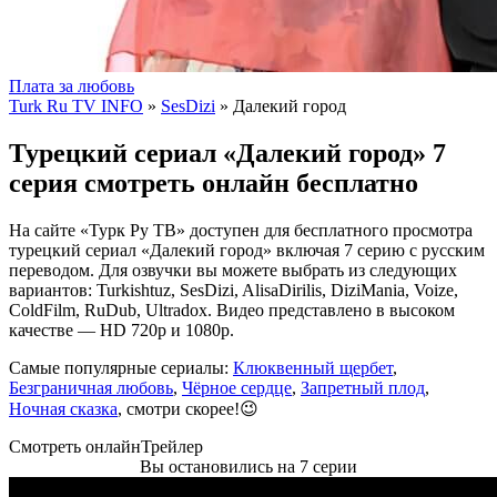
Плата за любовь
Turk Ru TV INFO
»
SesDizi
» Далекий город
Турецкий сериал «Далекий город» 7
серия смотреть онлайн бесплатно
На сайте «Турк Ру ТВ» доступен для бесплатного просмотра
турецкий сериал «Далекий город» включая 7 серию с русским
переводом. Для озвучки вы можете выбрать из следующих
вариантов: Turkishtuz, SesDizi, AlisaDirilis, DiziMania, Voize,
ColdFilm, RuDub, Ultradox. Видео представлено в высоком
качестве — HD 720p и 1080p.
Самые популярные сериалы:
Клюквенный щербет
,
Безграничная любовь
,
Чёрное сердце
,
Запретный плод
,
Ночная сказка
, смотри скорее!😉
Смотреть онлайн
Трейлер
Вы остановились на 7 серии