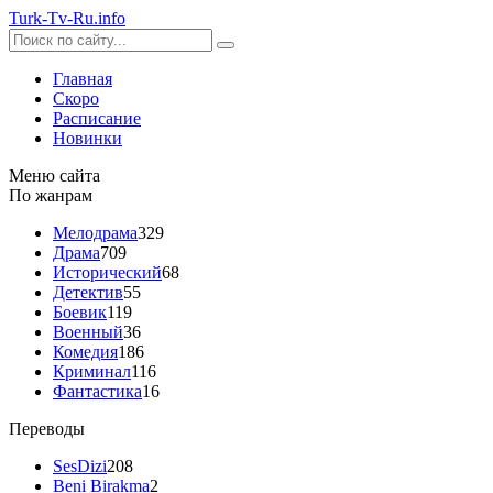
Turk-
Tv
-Ru
.info
Главная
Скоро
Расписание
Новинки
Меню сайта
По жанрам
Мелодрама
329
Драма
709
Исторический
68
Детектив
55
Боевик
119
Военный
36
Комедия
186
Криминал
116
Фантастика
16
Переводы
SesDizi
208
Beni Birakma
2