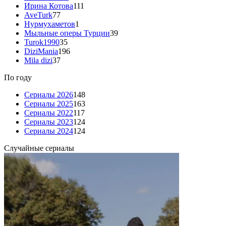
Ирина Котова
111
AveTurk
77
Нурмухаметов
1
Мыльные оперы Турции
39
Turok1990
35
DiziMania
196
Mila dizi
37
По году
Сериалы 2026
148
Сериалы 2025
163
Сериалы 2022
117
Сериалы 2023
124
Сериалы 2024
124
Случайные сериалы