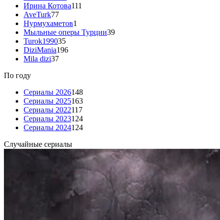
Ирина Котова
111
AveTurk
77
Нурмухаметов
1
Мыльные оперы Турции
39
Turok1990
35
DiziMania
196
Mila dizi
37
По году
Сериалы 2026
148
Сериалы 2025
163
Сериалы 2022
117
Сериалы 2023
124
Сериалы 2024
124
Случайные сериалы