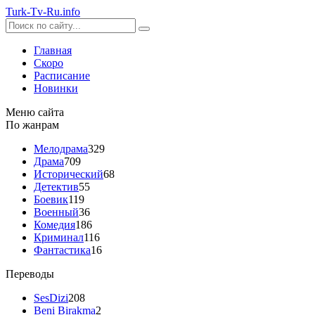
Turk-
Tv
-Ru
.info
Главная
Скоро
Расписание
Новинки
Меню сайта
По жанрам
Мелодрама
329
Драма
709
Исторический
68
Детектив
55
Боевик
119
Военный
36
Комедия
186
Криминал
116
Фантастика
16
Переводы
SesDizi
208
Beni Birakma
2