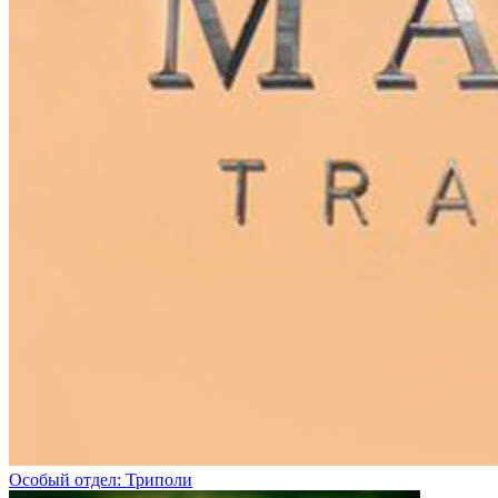
Особый отдел: Триполи