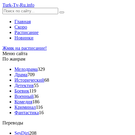
Turk-
Tv
-Ru
.info
Главная
Скоро
Расписание
Новинки
Жмяк на расписание!
Меню сайта
По жанрам
Мелодрама
329
Драма
709
Исторический
68
Детектив
55
Боевик
119
Военный
36
Комедия
186
Криминал
116
Фантастика
16
Переводы
SesDizi
208