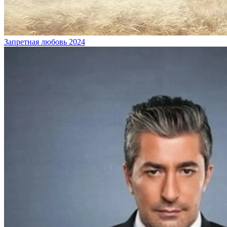
Запретная любовь 2024