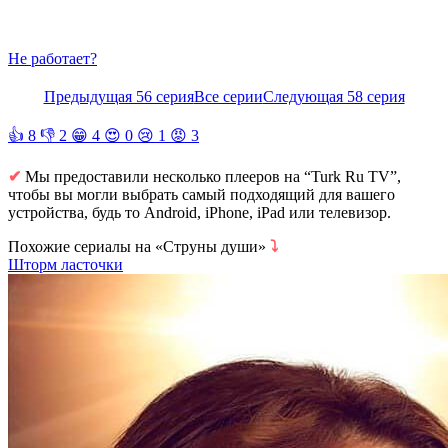
Не работает?
Предыдущая 56 серия
Все серии
Следующая 58 серия
👍
8
👎
2
😁
4
😍
0
😢
1
😡
3
✔
Мы предоставили несколько плееров на “Turk Ru TV”,
чтобы вы могли выбрать самый подходящий для вашего
устройства, будь то Android, iPhone, iPad или телевизор.
Похожие сериалы на «Струны души»
⤵
Шторм ласточки