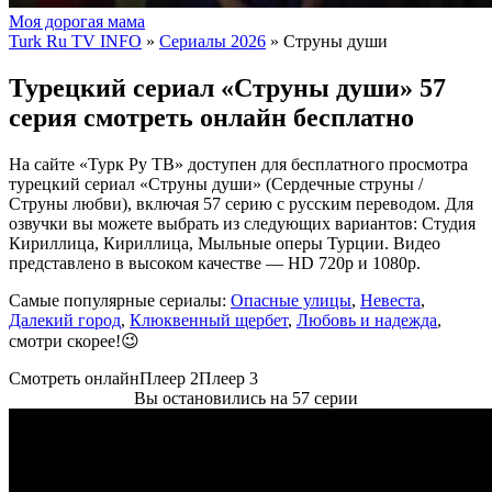
Моя дорогая мама
Turk Ru TV INFO
»
Сериалы 2026
» Струны души
Турецкий сериал «Струны души» 57
серия смотреть онлайн бесплатно
На сайте «Турк Ру ТВ» доступен для бесплатного просмотра
турецкий сериал «Струны души» (Сердечные струны /
Струны любви), включая 57 серию с русским переводом. Для
озвучки вы можете выбрать из следующих вариантов: Студия
Кириллица, Кириллица, Мыльные оперы Турции. Видео
представлено в высоком качестве — HD 720p и 1080p.
Самые популярные сериалы:
Опасные улицы
,
Невеста
,
Далекий город
,
Клюквенный щербет
,
Любовь и надежда
,
смотри скорее!😉
Смотреть онлайн
Плеер 2
Плеер 3
Вы остановились на 57 серии