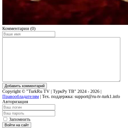
Комментарии (0)
Добавить комментарий
Copyright © "TurkRu TV | ТуркРу ТВ" 2024 - 2026 |
Правообладателям
|
Тех. поддержка: support@ru-tv-turk1.info
Авторизация
Запомнить
Войти на сайт