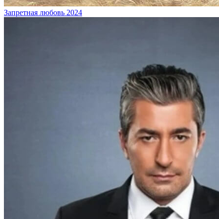
Запретная любовь 2024