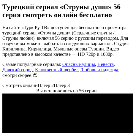
Турецкий сериал «Струны души» 56
серия смотреть онлайн бесплатно
На сайте «Турк Ру ТВ» доступен для бесплатного просмотра
турецкий сериал «Струны души» (Сердечные струны /
Струны любви), включая 56 серию с русским переводом. Для
озвучки вы можете выбрать из следующих вариантов: Студия
Кириллица, Кириллица, Мыльные оперы Турции. Видео
представлено в высоком качестве — HD 720p и 1080p.
Самые популярные сериалы:
Опасные улицы
,
Невеста
,
Далекий город
,
Клюквенный щербет
,
Любовь и надежда
,
смотри скорее!😉
Смотреть онлайн
Плеер 2
Плеер 3
Вы остановились на 56 серии