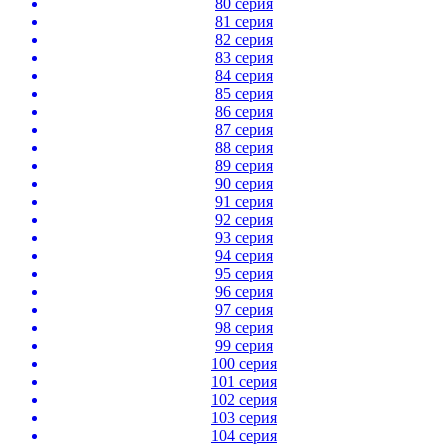
80 серия
81 серия
82 серия
83 серия
84 серия
85 серия
86 серия
87 серия
88 серия
89 серия
90 серия
91 серия
92 серия
93 серия
94 серия
95 серия
96 серия
97 серия
98 серия
99 серия
100 серия
101 серия
102 серия
103 серия
104 серия