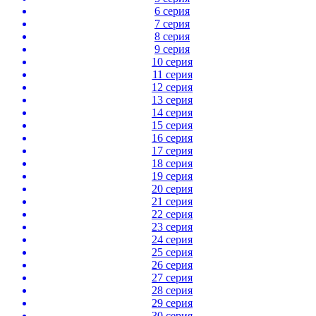
6 серия
7 серия
8 серия
9 серия
10 серия
11 серия
12 серия
13 серия
14 серия
15 серия
16 серия
17 серия
18 серия
19 серия
20 серия
21 серия
22 серия
23 серия
24 серия
25 серия
26 серия
27 серия
28 серия
29 серия
30 серия