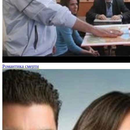
Романтика смерти