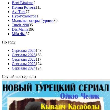
Beni Birakma
2
Ирина Котова
111
AveTurk
77
Нурмухаметов
1
Мыльные оперы Турции
39
Turok1990
35
DiziMania
196
Mila dizi
37
По году
Сериалы 2026
148
Сериалы 2025
163
Сериалы 2022
117
Сериалы 2023
124
Сериалы 2024
124
Случайные сериалы