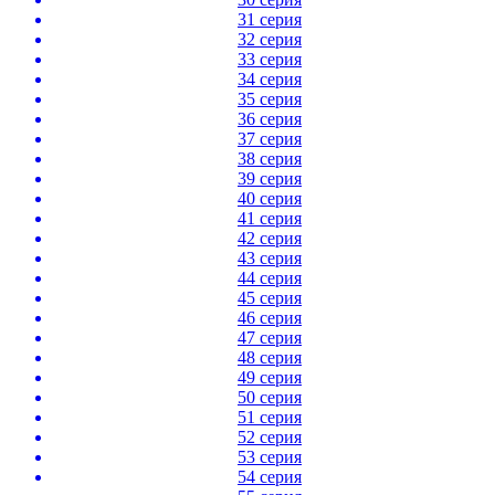
31 серия
32 серия
33 серия
34 серия
35 серия
36 серия
37 серия
38 серия
39 серия
40 серия
41 серия
42 серия
43 серия
44 серия
45 серия
46 серия
47 серия
48 серия
49 серия
50 серия
51 серия
52 серия
53 серия
54 серия