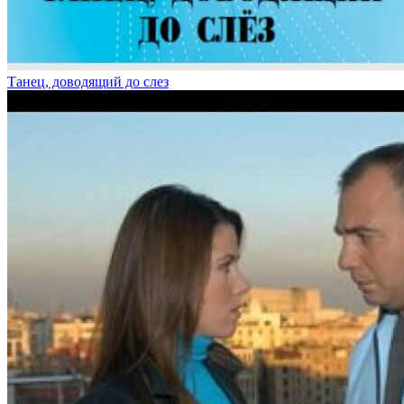
Танец, доводящий до слез