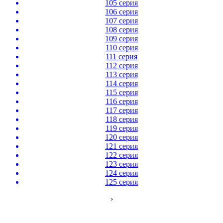
105 серия
106 серия
107 серия
108 серия
109 серия
110 серия
111 серия
112 серия
113 серия
114 серия
115 серия
116 серия
117 серия
118 серия
119 серия
120 серия
121 серия
122 серия
123 серия
124 серия
125 серия
›