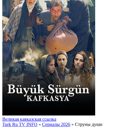
Великая кавказская ссылка
Turk Ru TV INFO
»
Сериалы 2026
» Струны души