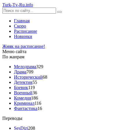
Turk-
Tv
-Ru
.info
Главная
Скоро
Расписание
Новинки
Жмяк на расписание!
Меню сайта
По жанрам
Мелодрама
329
Драма
709
Исторический
68
Детектив
55
Боевик
119
Военный
36
Комедия
186
Криминал
116
Фантастика
16
Переводы
SesDizi
208