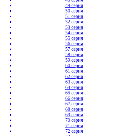
49 серия
50 серия
51 серия
52 серия
53 серия
54 серия
55 серия
56 серия
57 серия
58 серия
59 серия
60 серия
61 серия
62 серия
63 серия
64 серия
65 серия
66 серия
67 серия
68 серия
69 серия
70 серия
71 серия
72 серия