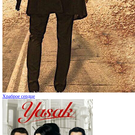
Храброе сердце