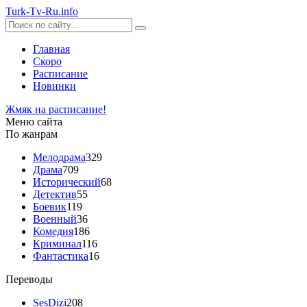
Turk-
Tv
-Ru
.info
Главная
Скоро
Расписание
Новинки
Жмяк на расписание!
Меню сайта
По жанрам
Мелодрама
329
Драма
709
Исторический
68
Детектив
55
Боевик
119
Военный
36
Комедия
186
Криминал
116
Фантастика
16
Переводы
SesDizi
208