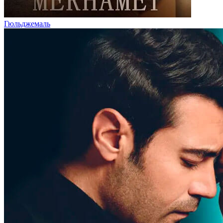
Гюльджемаль