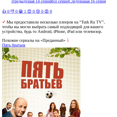
Предыдущая 14 серия
Все серии
Следующая 16 серия
👍
0
👎
0
😁
1
😍
0
😢
0
😡
0
✔
Мы предоставили несколько плееров на “Turk Ru TV”,
чтобы вы могли выбрать самый подходящий для вашего
устройства, будь то Android, iPhone, iPad или телевизор.
Похожие сериалы на «Преданный»
⤵
Пять братьев