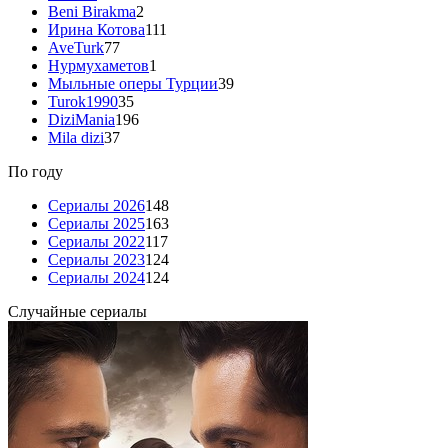
Beni Birakma
2
Ирина Котова
111
AveTurk
77
Нурмухаметов
1
Мыльные оперы Турции
39
Turok1990
35
DiziMania
196
Mila dizi
37
По году
Сериалы 2026
148
Сериалы 2025
163
Сериалы 2022
117
Сериалы 2023
124
Сериалы 2024
124
Случайные сериалы