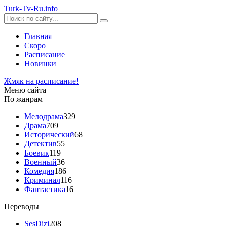
Turk-
Tv
-Ru
.info
Главная
Скоро
Расписание
Новинки
Жмяк на расписание!
Меню сайта
По жанрам
Мелодрама
329
Драма
709
Исторический
68
Детектив
55
Боевик
119
Военный
36
Комедия
186
Криминал
116
Фантастика
16
Переводы
SesDizi
208