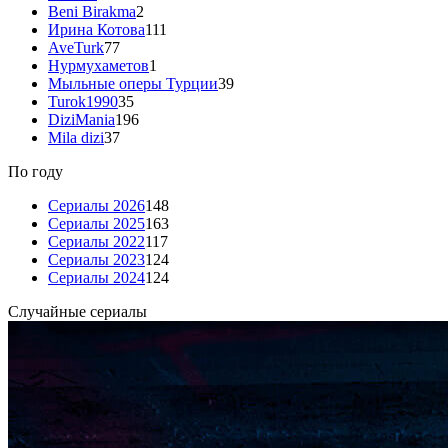
Beni Birakma
2
Ирина Котова
111
AveTurk
77
Нурмухаметов
1
Мыльные оперы Турции
39
Turok1990
35
DiziMania
196
Mila dizi
37
По году
Сериалы 2026
148
Сериалы 2025
163
Сериалы 2022
117
Сериалы 2023
124
Сериалы 2024
124
Случайные сериалы