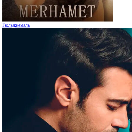
Гюльджемаль