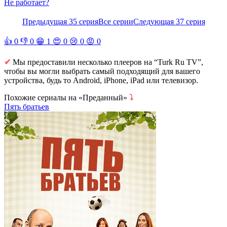
Не работает?
Предыдущая 35 серия
Все серии
Следующая 37 серия
👍
0
👎
0
😁
1
😍
0
😢
0
😡
0
✔
Мы предоставили несколько плееров на “Turk Ru TV”,
чтобы вы могли выбрать самый подходящий для вашего
устройства, будь то Android, iPhone, iPad или телевизор.
Похожие сериалы на «Преданный»
⤵
Пять братьев