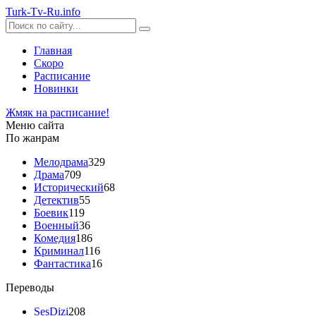
Turk-
Tv
-Ru
.info
Главная
Скоро
Расписание
Новинки
Жмяк на расписание!
Меню сайта
По жанрам
Мелодрама
329
Драма
709
Исторический
68
Детектив
55
Боевик
119
Военный
36
Комедия
186
Криминал
116
Фантастика
16
Переводы
SesDizi
208