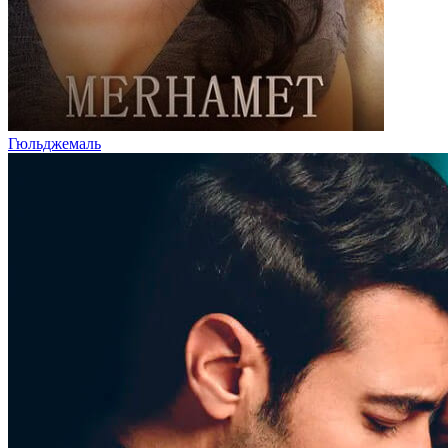
Гюльджемаль