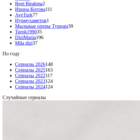
Beni Birakma
2
Ирина Котова
111
AveTurk
77
Нурмухаметов
1
Мыльные оперы Турции
39
Turok1990
35
DiziMania
196
Mila dizi
37
По году
Сериалы 2026
148
Сериалы 2025
163
Сериалы 2022
117
Сериалы 2023
124
Сериалы 2024
124
Случайные сериалы