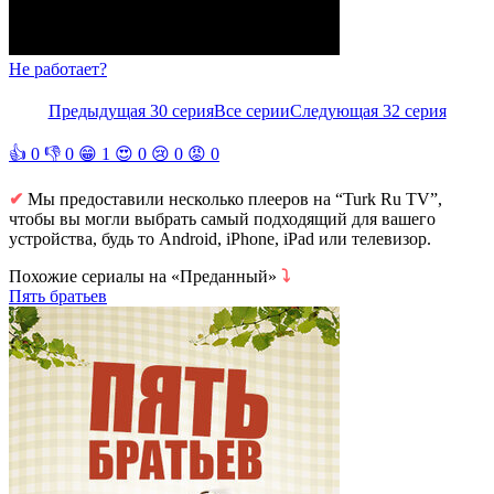
Не работает?
Предыдущая 30 серия
Все серии
Следующая 32 серия
👍
0
👎
0
😁
1
😍
0
😢
0
😡
0
✔
Мы предоставили несколько плееров на “Turk Ru TV”,
чтобы вы могли выбрать самый подходящий для вашего
устройства, будь то Android, iPhone, iPad или телевизор.
Похожие сериалы на «Преданный»
⤵
Пять братьев