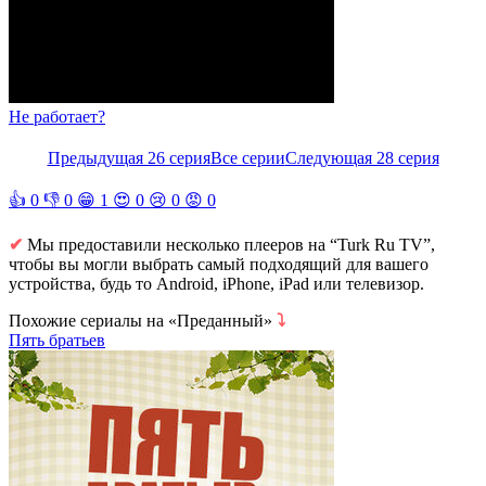
Не работает?
Предыдущая 26 серия
Все серии
Следующая 28 серия
👍
0
👎
0
😁
1
😍
0
😢
0
😡
0
✔
Мы предоставили несколько плееров на “Turk Ru TV”,
чтобы вы могли выбрать самый подходящий для вашего
устройства, будь то Android, iPhone, iPad или телевизор.
Похожие сериалы на «Преданный»
⤵
Пять братьев