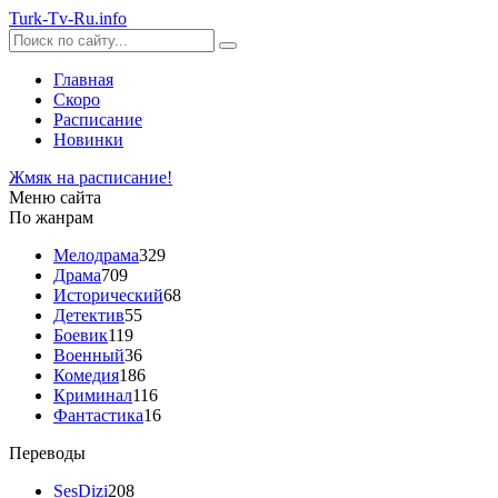
Turk-
Tv
-Ru
.info
Главная
Скоро
Расписание
Новинки
Жмяк на расписание!
Меню сайта
По жанрам
Мелодрама
329
Драма
709
Исторический
68
Детектив
55
Боевик
119
Военный
36
Комедия
186
Криминал
116
Фантастика
16
Переводы
SesDizi
208