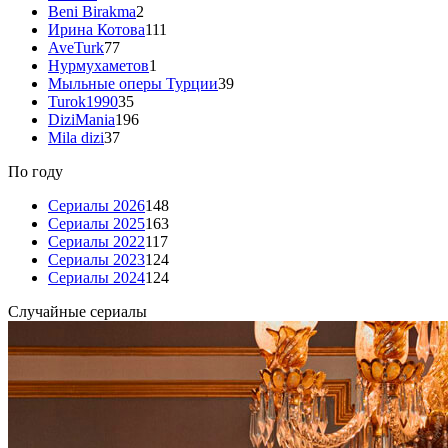
Beni Birakma
2
Ирина Котова
111
AveTurk
77
Нурмухаметов
1
Мыльные оперы Турции
39
Turok1990
35
DiziMania
196
Mila dizi
37
По году
Сериалы 2026
148
Сериалы 2025
163
Сериалы 2022
117
Сериалы 2023
124
Сериалы 2024
124
Случайные сериалы