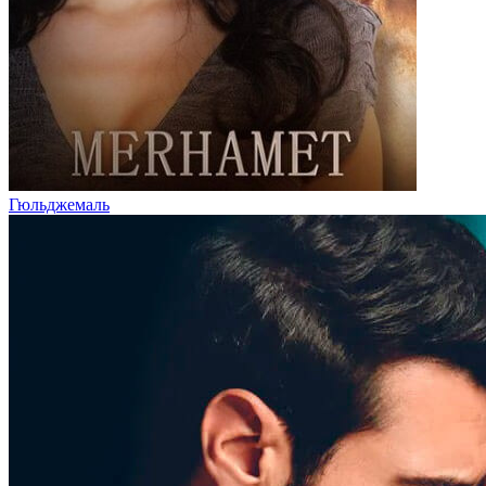
Гюльджемаль