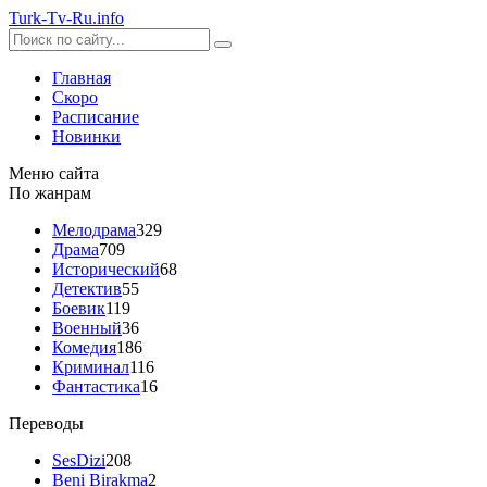
Turk-
Tv
-Ru
.info
Главная
Скоро
Расписание
Новинки
Меню сайта
По жанрам
Мелодрама
329
Драма
709
Исторический
68
Детектив
55
Боевик
119
Военный
36
Комедия
186
Криминал
116
Фантастика
16
Переводы
SesDizi
208
Beni Birakma
2