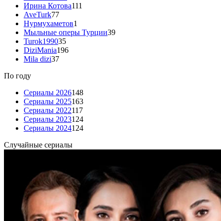
Ирина Котова
111
AveTurk
77
Нурмухаметов
1
Мыльные оперы Турции
39
Turok1990
35
DiziMania
196
Mila dizi
37
По году
Сериалы 2026
148
Сериалы 2025
163
Сериалы 2022
117
Сериалы 2023
124
Сериалы 2024
124
Случайные сериалы