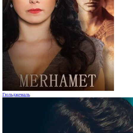
Гюльджемаль