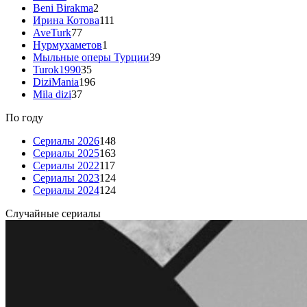
Beni Birakma
2
Ирина Котова
111
AveTurk
77
Нурмухаметов
1
Мыльные оперы Турции
39
Turok1990
35
DiziMania
196
Mila dizi
37
По году
Сериалы 2026
148
Сериалы 2025
163
Сериалы 2022
117
Сериалы 2023
124
Сериалы 2024
124
Случайные сериалы