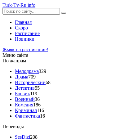
Turk-
Tv
-Ru
.info
Главная
Скоро
Расписание
Новинки
Жмяк на расписание!
Меню сайта
По жанрам
Мелодрама
329
Драма
709
Исторический
68
Детектив
55
Боевик
119
Военный
36
Комедия
186
Криминал
116
Фантастика
16
Переводы
SesDizi
208