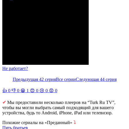
Не работает?
Предыдущая 42 серия
Все серии
Следующая 44 серия
👍
0
👎
0
😁
1
😍
0
😢
0
😡
0
✔
Мы предоставили несколько плееров на “Turk Ru TV”,
чтобы вы могли выбрать самый подходящий для вашего
устройства, будь то Android, iPhone, iPad или телевизор.
Похожие сериалы на «Преданный»
⤵
Пять братьев