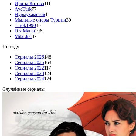
Ирина Котова
111
AveTurk
77
Нурмухаметов
1
Мыльные оперы Турции
39
Turok1990
35
DiziMania
196
Mila dizi
37
По году
Сериалы 2026
148
Сериалы 2025
163
Сериалы 2022
117
Сериалы 2023
124
Сериалы 2024
124
Случайные сериалы