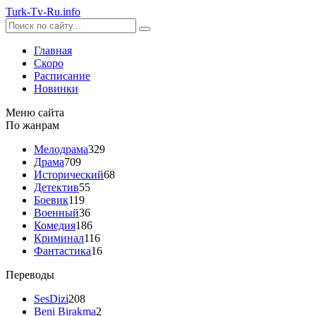
Turk-
Tv
-Ru
.info
Главная
Скоро
Расписание
Новинки
Меню сайта
По жанрам
Мелодрама
329
Драма
709
Исторический
68
Детектив
55
Боевик
119
Военный
36
Комедия
186
Криминал
116
Фантастика
16
Переводы
SesDizi
208
Beni Birakma
2