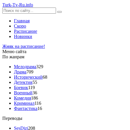
Turk-
Tv
-Ru
.info
Главная
Скоро
Расписание
Новинки
Жмяк на расписание!
Меню сайта
По жанрам
Мелодрама
329
Драма
709
Исторический
68
Детектив
55
Боевик
119
Военный
36
Комедия
186
Криминал
116
Фантастика
16
Переводы
SesDizi
208