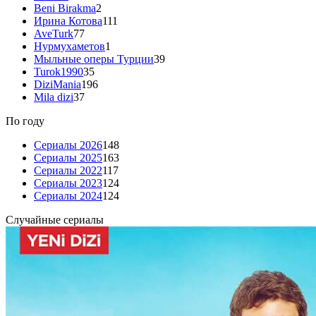
Beni Birakma
2
Ирина Котова
111
AveTurk
77
Нурмухаметов
1
Мыльные оперы Турции
39
Turok1990
35
DiziMania
196
Mila dizi
37
По году
Сериалы 2026
148
Сериалы 2025
163
Сериалы 2022
117
Сериалы 2023
124
Сериалы 2024
124
Случайные сериалы