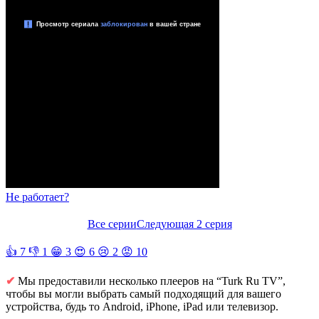
Не работает?
Все серии
Следующая 2 серия
👍
7
👎
1
😁
3
😍
6
😢
2
😡
10
✔
Мы предоставили несколько плееров на “Turk Ru TV”,
чтобы вы могли выбрать самый подходящий для вашего
устройства, будь то Android, iPhone, iPad или телевизор.