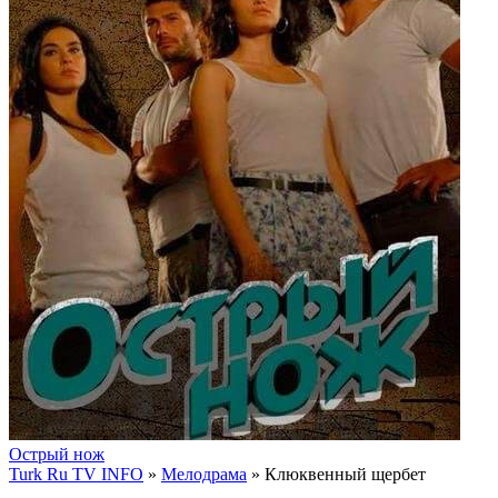
Острый нож
Turk Ru TV INFO
»
Мелодрама
» Клюквенный щербет