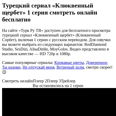
Турецкий сериал «Клюквенный
щербет» 1 серия смотреть онлайн
бесплатно
На сайте «Турк Ру ТВ» доступен для бесплатного просмотра
турецкий сериал «Клюквенный щербет» (Клюквенный
Сорбет), включая 1 серию с русским переводом. Для озвучки
вы можете выбрать из следующих вариантов: RedDiamond
Studio, SesDizi, AlisaDirilis, MoyGolos. Видео представлено в
высоком качестве — HD 720p и 1080p.
Самые популярные сериалы:
Кровавые цветы
,
Доверенное
,
Ты назови
,
Не отпускай меня
,
Ветреный холм
, смотри скорее!
😉
Смотреть онлайн
Плеер 2
Плеер 3
Трейлер
Вы остановились на 1 серии