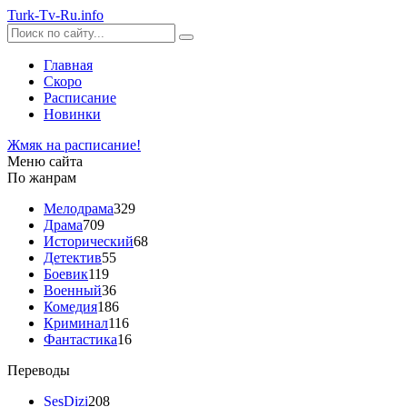
Turk-
Tv
-Ru
.info
Главная
Скоро
Расписание
Новинки
Жмяк на расписание!
Меню сайта
По жанрам
Мелодрама
329
Драма
709
Исторический
68
Детектив
55
Боевик
119
Военный
36
Комедия
186
Криминал
116
Фантастика
16
Переводы
SesDizi
208