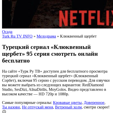
Осада
Turk Ru TV INFO
»
Мелодрама
» Клюквенный щербет
Турецкий сериал «Клюквенный
щербет» 95 серия смотреть онлайн
бесплатно
На сайте «Турк Ру ТВ» доступен для бесплатного просмотра
турецкий сериал «Клюквенный щербет» (Клюквенный
Сорбет), включая 95 серию с русским переводом. Для озвучки
вы можете выбрать из следующих вариантов: RedDiamond
Studio, SesDizi, AlisaDirilis, MoyGolos. Видео представлено в
высоком качестве — HD 720p и 1080p.
Самые популярные сериалы:
Кровавые цветы
,
Доверенное
,
Ты назови
,
Не отпускай меня
,
Ветреный холм
, смотри скорее!
😉