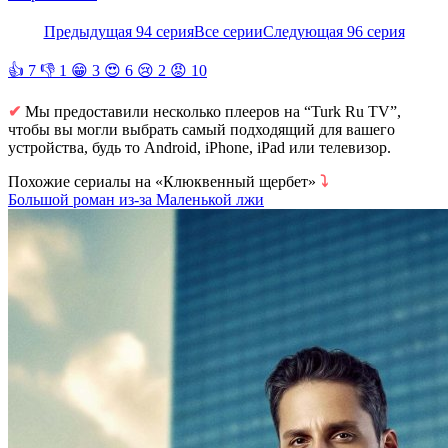
Предыдущая 94 серия
Все серии
Следующая 96 серия
👍
7
👎
1
😁
3
😍
6
😢
2
😡
10
✔
Мы предоставили несколько плееров на “Turk Ru TV”,
чтобы вы могли выбрать самый подходящий для вашего
устройства, будь то Android, iPhone, iPad или телевизор.
Похожие сериалы на «Клюквенный щербет»
⤵
Большой роман из-за Маленькой лжи