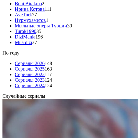
Beni Birakma
2
Ирина Котова
111
AveTurk
77
Нурмухаметов
1
Мыльные оперы Турции
39
Turok1990
35
DiziMania
196
Mila dizi
37
По году
Сериалы 2026
148
Сериалы 2025
163
Сериалы 2022
117
Сериалы 2023
124
Сериалы 2024
124
Случайные сериалы