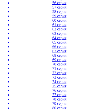
56 серия
57 серия
58 серия
59 серия
60 серия
61 серия
62 серия
63 серия
64 серия
65 серия
66 серия
67 серия
68 серия
69 серия
70 серия
71 серия
72 серия
73 серия
74 серия
75 серия
76 серия
77 серия
78 серия
79 серия
80 серия