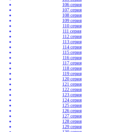
106 серия
107 серия
108 серия
109 серия
110 серия
111 серия
112 серия
113 серия
114 серия
115 серия
116 серия
117 серия
118 серия
119 серия
120 серия
121 серия
122 серия
123 серия
124 серия
125 серия
126 серия
127 серия
128 серия
129 серия
130 серия