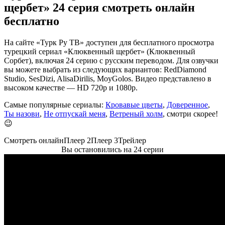
щербет» 24 серия смотреть онлайн
бесплатно
На сайте «Турк Ру ТВ» доступен для бесплатного просмотра
турецкий сериал «Клюквенный щербет» (Клюквенный
Сорбет), включая 24 серию с русским переводом. Для озвучки
вы можете выбрать из следующих вариантов: RedDiamond
Studio, SesDizi, AlisaDirilis, MoyGolos. Видео представлено в
высоком качестве — HD 720p и 1080p.
Самые популярные сериалы:
Кровавые цветы
,
Доверенное
,
Ты назови
,
Не отпускай меня
,
Ветреный холм
, смотри скорее!
😉
Смотреть онлайн
Плеер 2
Плеер 3
Трейлер
Вы остановились на 24 серии