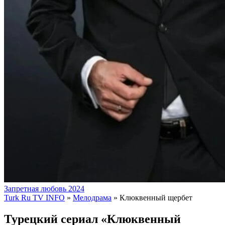
Запретная любовь 2024
Turk Ru TV INFO
»
Мелодрама
» Клюквенный щербет
Турецкий сериал «Клюквенный