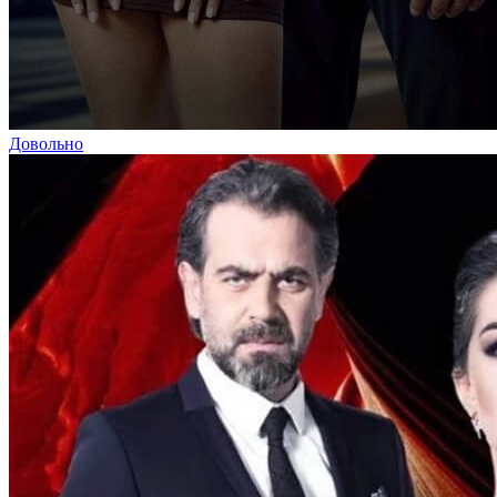
Довольно