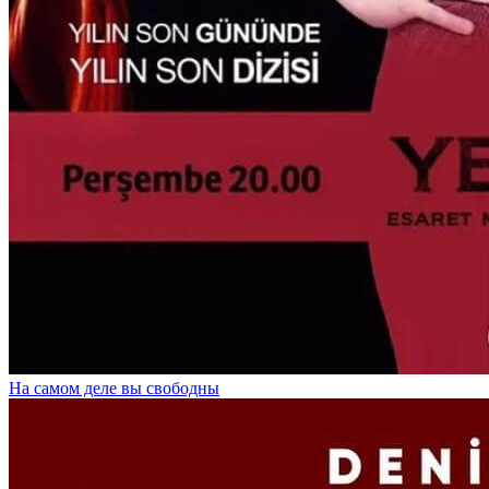
На самом деле вы свободны