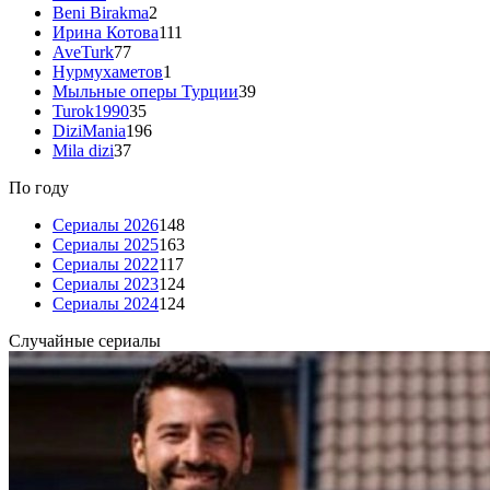
Beni Birakma
2
Ирина Котова
111
AveTurk
77
Нурмухаметов
1
Мыльные оперы Турции
39
Turok1990
35
DiziMania
196
Mila dizi
37
По году
Сериалы 2026
148
Сериалы 2025
163
Сериалы 2022
117
Сериалы 2023
124
Сериалы 2024
124
Случайные сериалы