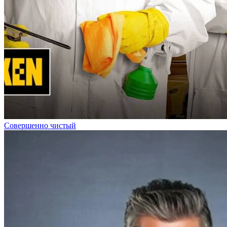
Совершенно чистый