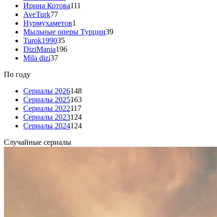
Ирина Котова
111
AveTurk
77
Нурмухаметов
1
Мыльные оперы Турции
39
Turok1990
35
DiziMania
196
Mila dizi
37
По году
Сериалы 2026
148
Сериалы 2025
163
Сериалы 2022
117
Сериалы 2023
124
Сериалы 2024
124
Случайные сериалы