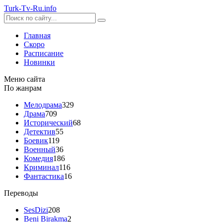
Turk-
Tv
-Ru
.info
Главная
Скоро
Расписание
Новинки
Меню сайта
По жанрам
Мелодрама
329
Драма
709
Исторический
68
Детектив
55
Боевик
119
Военный
36
Комедия
186
Криминал
116
Фантастика
16
Переводы
SesDizi
208
Beni Birakma
2