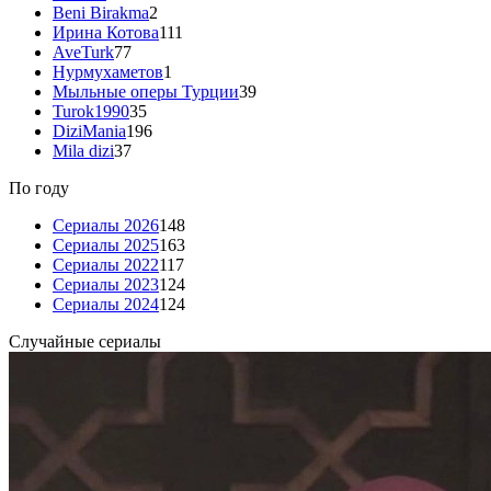
Beni Birakma
2
Ирина Котова
111
AveTurk
77
Нурмухаметов
1
Мыльные оперы Турции
39
Turok1990
35
DiziMania
196
Mila dizi
37
По году
Сериалы 2026
148
Сериалы 2025
163
Сериалы 2022
117
Сериалы 2023
124
Сериалы 2024
124
Случайные сериалы