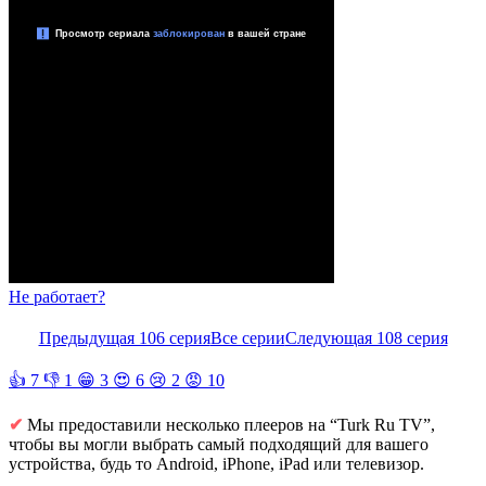
Не работает?
Предыдущая 106 серия
Все серии
Следующая 108 серия
👍
7
👎
1
😁
3
😍
6
😢
2
😡
10
✔
Мы предоставили несколько плееров на “Turk Ru TV”,
чтобы вы могли выбрать самый подходящий для вашего
устройства, будь то Android, iPhone, iPad или телевизор.