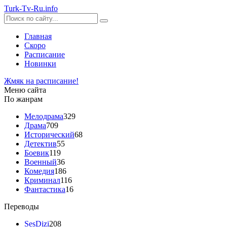
Turk-
Tv
-Ru
.info
Главная
Скоро
Расписание
Новинки
Жмяк на расписание!
Меню сайта
По жанрам
Мелодрама
329
Драма
709
Исторический
68
Детектив
55
Боевик
119
Военный
36
Комедия
186
Криминал
116
Фантастика
16
Переводы
SesDizi
208