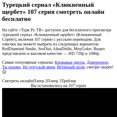
Турецкий сериал «Клюквенный
щербет» 107 серия смотреть онлайн
бесплатно
На сайте «Турк Ру ТВ» доступен для бесплатного просмотра
турецкий сериал «Клюквенный щербет» (Клюквенный
Сорбет), включая 107 серию с русским переводом. Для
озвучки вы можете выбрать из следующих вариантов:
RedDiamond Studio, SesDizi, AlisaDirilis, MoyGolos. Видео
представлено в высоком качестве — HD 720p и 1080p.
Самые популярные сериалы:
Кровавые цветы
,
Доверенное
,
Ты назови
,
Не отпускай меня
,
Ветреный холм
, смотри скорее!
😉
Смотреть онлайн
Плеер 2
Плеер 3
Трейлер
Вы остановились на 107 серии